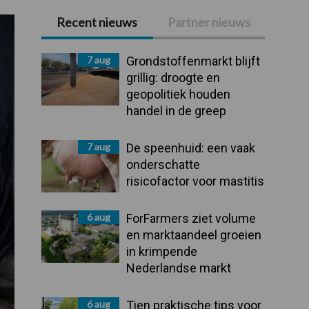
Recent nieuws
Partner nieuws
Primaire
Sidebar
7 aug
Grondstoffenmarkt blijft
grillig: droogte en
geopolitiek houden
handel in de greep
7 aug
De speenhuid: een vaak
onderschatte
risicofactor voor mastitis
6 aug
ForFarmers ziet volume
en marktaandeel groeien
in krimpende
Nederlandse markt
6 aug
Tien praktische tips voor