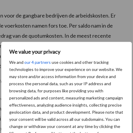
n voor de gangbare bedrijven de arbeidskosten. Er
 voerkosten namen fors toe. Per saldo nam in de
bedrag van de quotumkosten. In de meest recente
er toe (met name bij de biologische bedrijven) en
We value your privacy
alvergroting) evenals de rentekosten door de meer
We and
our 4 partners
use cookies and other tracking
t op machines, werktuigen en gebouwen.
technologies to improve your experience on our website. We
may store and/or access information from your device and
roei melkproductie sterk toegenomen
process the personal data, such as your IP address and
browsing data, for purposes like providing you with
edrijven per 100 kg melk afgenomen met bijna 80% ten
personalized ads and content, measuring marketing campaign
effectiveness, analyzing audience insights, collecting precise
en was de teruggang met 70% iets geringer. Over de
geolocation data, and product development. Please note that
ngen per eenheid melk toe met bijna een kwart. Door
your consent will be valid across all our subdomains. You can
change or withdraw your consent at any time by clicking the
tussen 2015 en 2018 de groei van de melkproductie