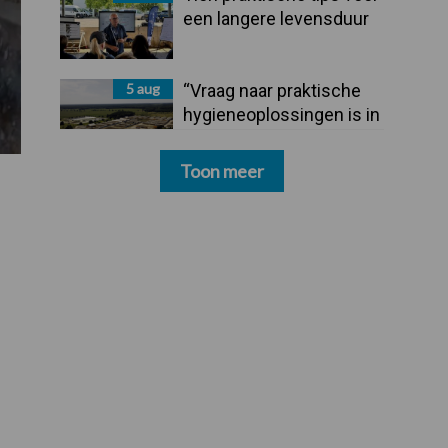
een langere levensduur
5 aug
“Vraag naar praktische
hygieneoplossingen is in
Polen groter dan ooit”
Toon meer