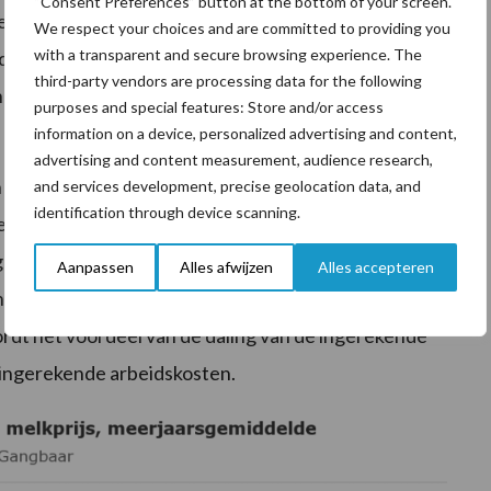
“Consent Preferences” button at the bottom of your screen.
 leningen zodat de schulden per eenheid melk met 6%
We respect your choices and are committed to providing you
with a transparent and secure browsing experience. The
 de rentekosten komt dus door de lagere rentevoet en
third-party vendors are processing data for the following
ngen per eenheid melk.
purposes and special features: Store and/or access
information on a device, personalized advertising and content,
l genoegen met een lagere dan marktconforme
advertising and content measurement, audience research,
de figuur is daarom ook de kostprijs exclusief de
and services development, precise geolocation data, and
identification through device scanning.
ermogen weergegeven. Deze kostprijs is minder
estegen voor de biologische bedrijven. Dit komt
Aanpassen
Alles afwijzen
Alles accepteren
nde) rente- en arbeidskosten geen invloed op deze
wordt het voordeel van de daling van de ingerekende
ingerekende arbeidskosten.