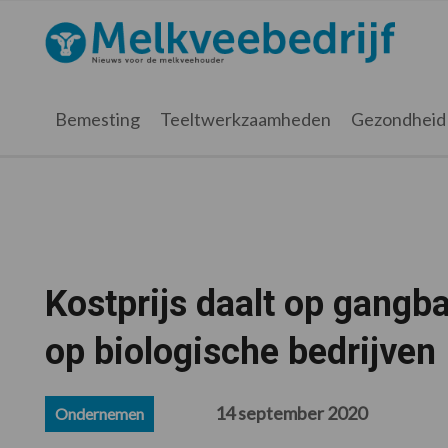
Spring
Door
Spring
Spring
naar
naar
naar
naar
Melkveebedrijf.nl
de
de
de
de
hoofdnavigatie
hoofd
eerste
voettekst
inhoud
sidebar
Bemesting
Teeltwerkzaamheden
Gezondheid
Kostprijs daalt op gangba
op biologische bedrijven
14 september 2020
Ondernemen