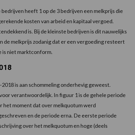
bedrijven heeft 1 op de 3 bedrijven een melkprijs die
 ingerekende kosten van arbeid en kapitaal vergoed.
ndekkend is. Bij de kleinste bedrijven is dit nauwelijks
ven de melkprijs zodanig dat er een vergoeding resteert
e is niet marktconform.
2018
04-2018 is aan schommeling onderhevig geweest.
voor verantwoordelijk. In figuur 1 is de gehele periode
oor het moment dat over melkquotum werd
geschreven en de periode erna. De eerste periode
schrijving over het melkquotum en hoge (deels