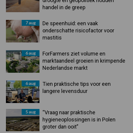
droogte en geopolitiek houden
handel in de greep
7 aug
De speenhuid: een vaak
onderschatte risicofactor voor
mastitis
6 aug
ForFarmers ziet volume en
marktaandeel groeien in krimpende
Nederlandse markt
6 aug
Tien praktische tips voor een
langere levensduur
5 aug
“Vraag naar praktische
hygieneoplossingen is in Polen
groter dan ooit”