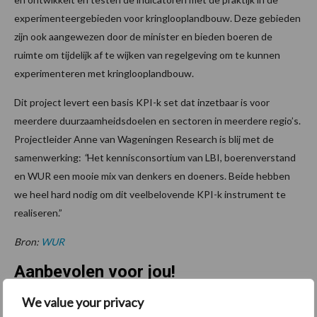
experimenteergebieden voor kringlooplandbouw. Deze gebieden
zijn ook aangewezen door de minister en bieden boeren de
ruimte om tijdelijk af te wijken van regelgeving om te kunnen
experimenteren met kringlooplandbouw.
Dit project levert een basis KPI-k set dat inzetbaar is voor
meerdere duurzaamheidsdoelen en sectoren in meerdere regio’s.
Projectleider Anne van Wageningen Research is blij met de
samenwerking:
“
Het kennisconsortium van LBI, boerenverstand
en WUR een mooie mix van denkers en doeners. Beide hebben
we heel hard nodig om dit veelbelovende KPI-k instrument te
realiseren.”
Bron:
WUR
Aanbevolen voor jou!
We value your privacy
Grondstoffenmarkt blijft