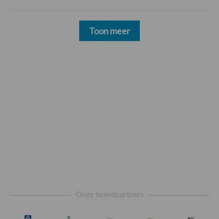
Toon meer
Footer
Onze brandpartners