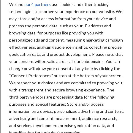
We and
our 4 partners
use cookies and other tracking
grillig: droogte en
geopolitiek houden handel
technologies to improve your experience on our website. We
in de greep
may store and/or access information from your device and
process the personal data, such as your IP address and
browsing data, for purposes like providing you with
De speenhuid: een vaak
personalized ads and content, measuring marketing campaign
onderschatte risicofactor
effectiveness, analyzing audience insights, collecting precise
voor mastitis
geolocation data, and product development. Please note that
your consent will be valid across all our subdomains. You can
change or withdraw your consent at any time by clicking the
“Consent Preferences” button at the bottom of your screen.
ForFarmers ziet volume en
We respect your choices and are committed to providing you
marktaandeel groeien in
with a transparent and secure browsing experience. The
krimpende Nederlandse
markt
third-party vendors are processing data for the following
purposes and special features: Store and/or access
information on a device, personalized advertising and content,
advertising and content measurement, audience research,
Themapagina's
and services development, precise geolocation data, and
identification through device scanning.