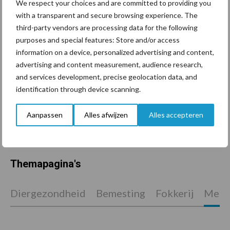
We respect your choices and are committed to providing you
De speenhuid: een vaak
with a transparent and secure browsing experience. The
onderschatte risicofactor
third-party vendors are processing data for the following
voor mastitis
purposes and special features: Store and/or access
information on a device, personalized advertising and content,
advertising and content measurement, audience research,
and services development, precise geolocation data, and
ForFarmers ziet volume en
identification through device scanning.
marktaandeel groeien in
krimpende Nederlandse
Aanpassen
Alles afwijzen
Alles accepteren
markt
Themapagina's
Diergezondheid
Bemesting
Fokkerij
Melkv