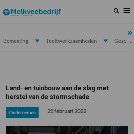
Spring
Door
Spring
Spring
naar
naar
naar
naar
Zoeken...
Zoek
Melkveebedrijf.nl
de
de
de
de
hoofdnavigatie
hoofd
eerste
voettekst
inhoud
sidebar
Bemesting
Teeltwerkzaamheden
Gezond
Land- en tuinbouw aan de slag met
herstel van de stormschade
25 februari 2022
Ondernemen