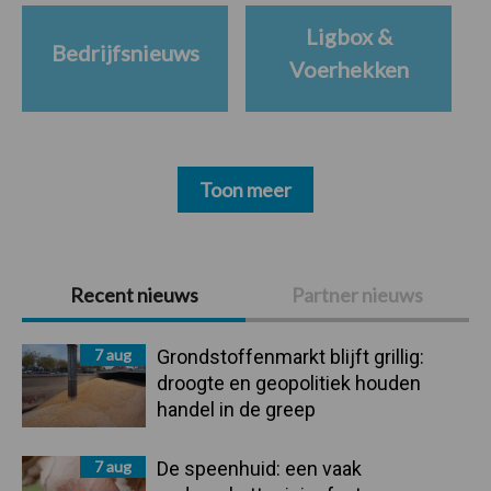
Ligbox &
Bedrijfsnieuws
Voerhekken
Toon meer
Primaire
Recent nieuws
Partner nieuws
Sidebar
7 aug
Grondstoffenmarkt blijft grillig:
droogte en geopolitiek houden
handel in de greep
7 aug
De speenhuid: een vaak