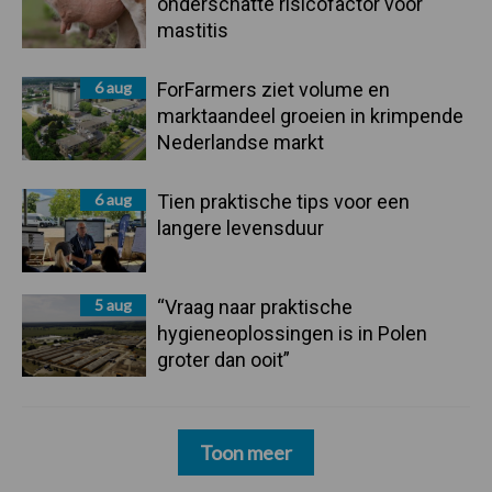
onderschatte risicofactor voor
mastitis
6 aug
ForFarmers ziet volume en
marktaandeel groeien in krimpende
Nederlandse markt
6 aug
Tien praktische tips voor een
langere levensduur
5 aug
“Vraag naar praktische
hygieneoplossingen is in Polen
groter dan ooit”
Toon meer