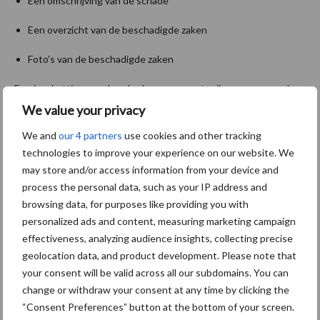
Een omschrijving van de schade
Een overzicht van de beschadigde zaken
Foto’s van de beschadigde zaken
Een inschatting van de schadeomvang met prijsopgaves van de
reparatiekosten Voor gewasschade en beslissingen die overleg
We value your privacy
nodig hebben, is Interpolis uiteraard direct bereikbaar.
We and
our 4 partners
use cookies and other tracking
technologies to improve your experience on our website. We
Bron:
Interpolis
may store and/or access information from your device and
Beeld:
Interpolis
process the personal data, such as your IP address and
Aanbevolen voor jou!
browsing data, for purposes like providing you with
personalized ads and content, measuring marketing campaign
effectiveness, analyzing audience insights, collecting precise
Grondstoffenmarkt blijft
geolocation data, and product development. Please note that
grillig: droogte en
your consent will be valid across all our subdomains. You can
geopolitiek houden handel
change or withdraw your consent at any time by clicking the
in de greep
“Consent Preferences” button at the bottom of your screen.