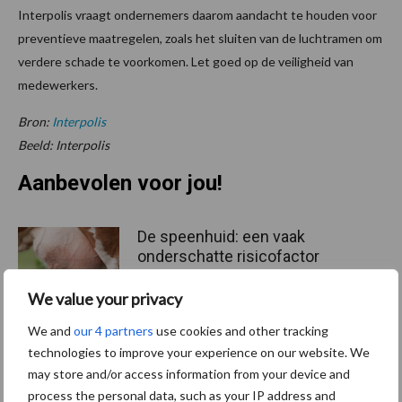
Interpolis vraagt ondernemers daarom aandacht te houden voor
preventieve maatregelen, zoals het sluiten van de luchtramen om
verdere schade te voorkomen. Let goed op de veiligheid van
medewerkers.
Bron:
Interpolis
Beeld: Interpolis
Aanbevolen voor jou!
De speenhuid: een vaak
onderschatte risicofactor
voor mastitis
We value your privacy
We and
our 4 partners
use cookies and other tracking
technologies to improve your experience on our website. We
ForFarmers ziet volume en
marktaandeel groeien in
may store and/or access information from your device and
krimpende Nederlandse
process the personal data, such as your IP address and