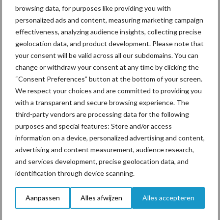
markt
browsing data, for purposes like providing you with
personalized ads and content, measuring marketing campaign
effectiveness, analyzing audience insights, collecting precise
Tien praktische tips voor
geolocation data, and product development. Please note that
een langere levensduur
your consent will be valid across all our subdomains. You can
change or withdraw your consent at any time by clicking the
“Consent Preferences” button at the bottom of your screen.
We respect your choices and are committed to providing you
with a transparent and secure browsing experience. The
third-party vendors are processing data for the following
Themapagina's
purposes and special features: Store and/or access
information on a device, personalized advertising and content,
Diergezondheid
Bemesting
Fokkerij
Melkv
advertising and content measurement, audience research,
and services development, precise geolocation data, and
identification through device scanning.
Ligbox &
Aanpassen
Alles afwijzen
Alles accepteren
Bedrijfsnieuws
Voerhekken