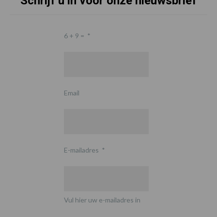
Schrijf u in voor onze nieuwsbrief
6 + 9 =
*
Email
E-mailadres
*
Vul hier uw e-mailadres in