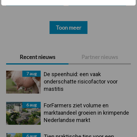
Toon meer
Primaire
Recent nieuws
Partner nieuws
Sidebar
7 aug
De speenhuid: een vaak
onderschatte risicofactor voor
mastitis
6 aug
ForFarmers ziet volume en
marktaandeel groeien in krimpende
Nederlandse markt
6 aug
Tien praktische tips voor een