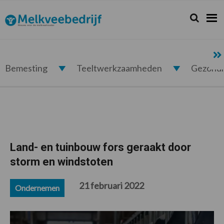
Spring
Door
Spring
Spring
naar
naar
naar
naar
Zoeken...
Zoek
Melkveebedrijf.nl
de
de
de
de
hoofdnavigatie
hoofd
eerste
voettekst
inhoud
sidebar
Bemesting
Teeltwerkzaamheden
Gezond
Land- en tuinbouw fors geraakt door
storm en windstoten
21 februari 2022
Ondernemen