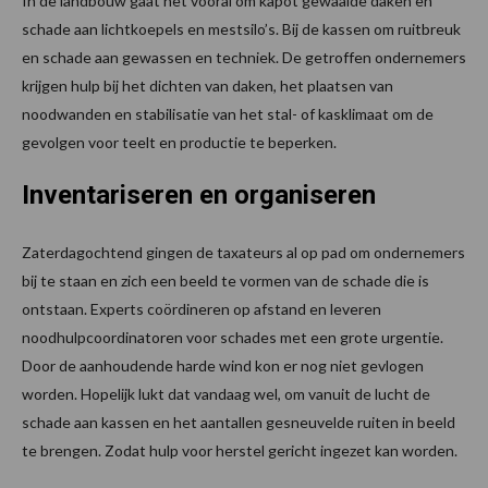
In de landbouw gaat het vooral om kapot gewaaide daken en
schade aan lichtkoepels en mestsilo’s. Bij de kassen om ruitbreuk
en schade aan gewassen en techniek. De getroffen ondernemers
krijgen hulp bij het dichten van daken, het plaatsen van
noodwanden en stabilisatie van het stal- of kasklimaat om de
gevolgen voor teelt en productie te beperken.
Inventariseren en organiseren
Zaterdagochtend gingen de taxateurs al op pad om ondernemers
bij te staan en zich een beeld te vormen van de schade die is
ontstaan. Experts coördineren op afstand en leveren
noodhulpcoordinatoren voor schades met een grote urgentie.
Door de aanhoudende harde wind kon er nog niet gevlogen
worden. Hopelijk lukt dat vandaag wel, om vanuit de lucht de
schade aan kassen en het aantallen gesneuvelde ruiten in beeld
te brengen. Zodat hulp voor herstel gericht ingezet kan worden.