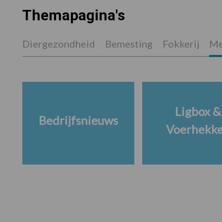
Themapagina's
Diergezondheid
Bemesting
Fokkerij
Me
Ligbox &
Bedrijfsnieuws
Voerhekk