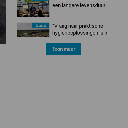
een langere levensduur
5 aug
“Vraag naar praktische
hygieneoplossingen is in
Polen groter dan ooit”
Toon meer