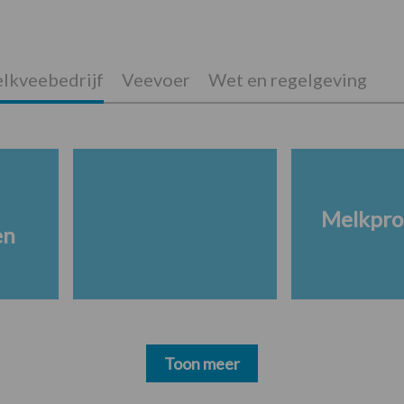
lkveebedrijf
Veevoer
Wet en regelgeving
Melkpro
en
Toon meer