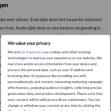
gen
oopt zeer uiteen. Enerzijds door het zwaarder belasten
en fruit. Anderzijds door er een betere vergoeding in
etten op werk maken van extra dierenwelzijn- en
We value your privacy
We and
our 4 partners
use cookies and other tracking
rdienvermogen van boeren en tuinders zijn weg
technologies to improve your experience on our website. We
may store and/or access information from your device and
 eerlijke prijs, met aanvullende vergoeding voor
process the personal data, such as your IP address and
n natuur wordt van links tot rechts genoemd. Een
browsing data, for purposes like providing you with
d daarnaast zelf op de impact van kostenverhogende
personalized ads and content, measuring marketing campaign
effectiveness, analyzing audience insights, collecting precise
geolocation data, and product development. Please note that
your consent will be valid across all our subdomains. You can
fiscale instrumenten gericht op verduurzaming en
change or withdraw your consent at any time by clicking the