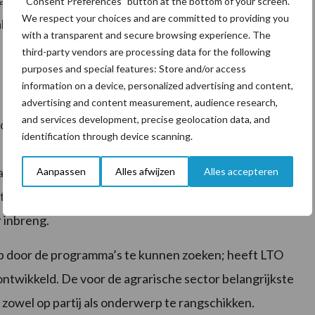
dwerkelijk naar de sector, het boerenerf,
“Consent Preferences” button at the bottom of your screen.
We respect your choices and are committed to providing you
algemene overheidsmiddelen of activistische ambities
with a transparent and secure browsing experience. The
third-party vendors are processing data for the following
purposes and special features: Store and/or access
information on a device, personalized advertising and content,
advertising and content measurement, audience research,
and services development, precise geolocation data, and
nd het verkiezingsmanifest
Een nieuwe kans voor goed
identification through device scanning.
n leverde LTO namens haar leden voorstellen voor een
 bij de politieke partijen. Dat het
Aanpassen
Alles afwijzen
Alles accepteren
t op te maken uit vele voorstellen van de politieke
 inbreng.
p door de programma’s te kunnen zoeken; heeft LTO
ntwikkeld. De voor de agrarische sector belangrijkste
n zowel op partij als onderwerp te rangschikken.