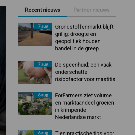
Recent nieuws
Partner nieuws
Primaire
Sidebar
7 aug
Grondstoffenmarkt blijft
grillig: droogte en
geopolitiek houden
handel in de greep
7 aug
De speenhuid: een vaak
onderschatte
risicofactor voor mastitis
6 aug
ForFarmers ziet volume
en marktaandeel groeien
in krimpende
Nederlandse markt
6 aug
Tien praktische tips voor