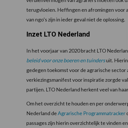
verdienvermogen van agrariërs moeten ook daa
terugvloeien. Heffingen en afromingen voor 
van ngo’s zijn in ieder geval niet de oplossing.
Inzet LTO Nederland
In het voorjaar van 2020 bracht LTO Nederla
beleid voor onze boeren en tuinders
uit. Hieri
gedegen toekomst voor de agrarische sector aan
verkiezingsmanifest voor inspiratie zorgde val
partijen. LTO Nederland herkent veel van haar
Om het overzicht te houden en per onderwer
Nederland de
Agrarische Programmatracker
o
passages zijn hierin overzichtelijk te vinden e