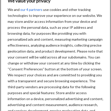
We value your privacy
Themapagina's
We and
our 4 partners
use cookies and other tracking
technologies to improve your experience on our website. We
Diergezondheid
Bemesting
Fokkerij
Melkv
may store and/or access information from your device and
process the personal data, such as your IP address and
browsing data, for purposes like providing you with
personalized ads and content, measuring marketing campaign
Ligbox &
effectiveness, analyzing audience insights, collecting precise
Bedrijfsnieuws
geolocation data, and product development. Please note that
Voerhekken
your consent will be valid across all our subdomains. You can
change or withdraw your consent at any time by clicking the
“Consent Preferences” button at the bottom of your screen.
We respect your choices and are committed to providing you
Toon meer
with a transparent and secure browsing experience. The
third-party vendors are processing data for the following
purposes and special features: Store and/or access
information on a device, personalized advertising and content,
Primaire
Recent nieuws
Partner nieuws
advertising and content measurement, audience research,
Sidebar
and services development, precise geolocation data, and