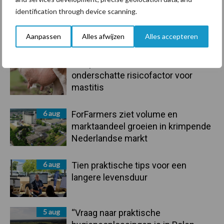
identification through device scanning.
7 aug
Grondstoffenmarkt blijft grillig:
droogte en geopolitiek houden
handel in de greep
Aanpassen
Alles afwijzen
Alles accepteren
7 aug
De speenhuid: een vaak
onderschatte risicofactor voor
mastitis
6 aug
ForFarmers ziet volume en
marktaandeel groeien in krimpende
Nederlandse markt
6 aug
Tien praktische tips voor een
langere levensduur
5 aug
“Vraag naar praktische