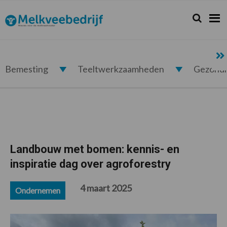
Spring
Door
Spring
Spring
naar
naar
naar
naar
Zoeken...
Zoek
Melkveebedrijf.nl
de
de
de
de
hoofdnavigatie
hoofd
eerste
voettekst
inhoud
sidebar
Bemesting
Teeltwerkzaamheden
Gezond
Landbouw met bomen: kennis- en
inspiratie dag over agroforestry
4 maart 2025
Ondernemen