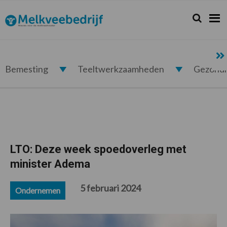
Spring
Door
Spring
Spring
naar
naar
naar
naar
Zoeken...
Zoek
Melkveebedrijf.nl
de
de
de
de
hoofdnavigatie
hoofd
eerste
voettekst
inhoud
sidebar
Bemesting
Teeltwerkzaamheden
Gezond
LTO: Deze week spoedoverleg met
minister Adema
5 februari 2024
Ondernemen