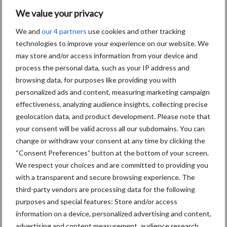
We value your privacy
Themapagina's
We and
our 4 partners
use cookies and other tracking
technologies to improve your experience on our website. We
may store and/or access information from your device and
Diergezondheid
Bemesting
Fokkerij
Melkv
process the personal data, such as your IP address and
browsing data, for purposes like providing you with
personalized ads and content, measuring marketing campaign
effectiveness, analyzing audience insights, collecting precise
Ligbox &
geolocation data, and product development. Please note that
Bedrijfsnieuws
Voerhekken
your consent will be valid across all our subdomains. You can
change or withdraw your consent at any time by clicking the
“Consent Preferences” button at the bottom of your screen.
We respect your choices and are committed to providing you
with a transparent and secure browsing experience. The
Toon meer
third-party vendors are processing data for the following
purposes and special features: Store and/or access
information on a device, personalized advertising and content,
advertising and content measurement, audience research,