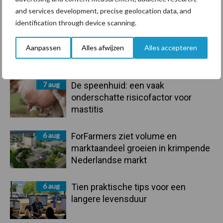
Primaire
Recent nieuws
Partner nieuws
and services development, precise geolocation data, and
Sidebar
identification through device scanning.
7 aug
Grondstoffenmarkt blijft grillig:
droogte en geopolitiek houden
Aanpassen
Alles afwijzen
Alles accepteren
handel in de greep
7 aug
De speenhuid: een vaak
onderschatte risicofactor voor
mastitis
6 aug
ForFarmers ziet volume en
marktaandeel groeien in krimpende
Nederlandse markt
6 aug
Tien praktische tips voor een
langere levensduur