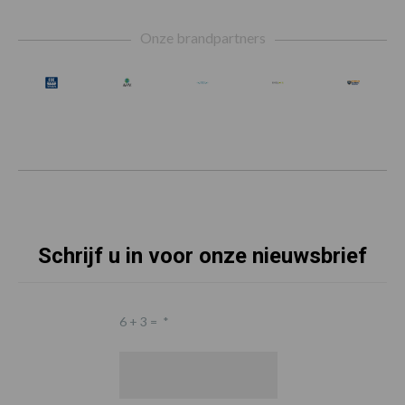
Footer
Onze brandpartners
Schrijf u in voor onze nieuwsbrief
6 + 3 =
*