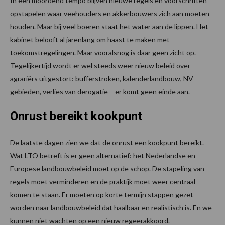
In een moordend tempo blijven nieuwe regels en voorschriften
opstapelen waar veehouders en akkerbouwers zich aan moeten
houden. Maar bij veel boeren staat het water aan de lippen. Het
kabinet belooft al jarenlang om haast te maken met
toekomstregelingen. Maar vooralsnog is daar geen zicht op.
Tegelijkertijd wordt er wel steeds weer nieuw beleid over
agrariërs uitgestort: bufferstroken, kalenderlandbouw, NV-
gebieden, verlies van derogatie – er komt geen einde aan.
Onrust bereikt kookpunt
De laatste dagen zien we dat de onrust een kookpunt bereikt.
Wat LTO betreft is er geen alternatief: het Nederlandse en
Europese landbouwbeleid moet op de schop. De stapeling van
regels moet verminderen en de praktijk moet weer centraal
komen te staan. Er moeten op korte termijn stappen gezet
worden naar landbouwbeleid dat haalbaar en realistisch is. En we
kunnen niet wachten op een nieuw regeerakkoord.