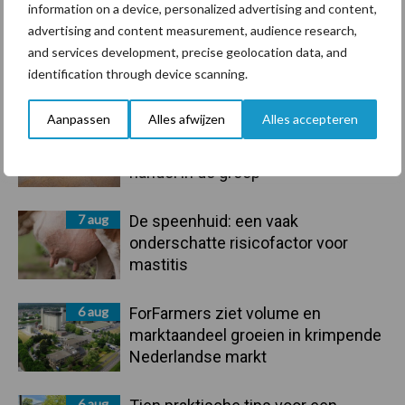
information on a device, personalized advertising and content,
advertising and content measurement, audience research,
and services development, precise geolocation data, and
Primaire
identification through device scanning.
Recent nieuws
Partner nieuws
Sidebar
Aanpassen
Alles afwijzen
Alles accepteren
7 aug
Grondstoffenmarkt blijft grillig:
droogte en geopolitiek houden
handel in de greep
7 aug
De speenhuid: een vaak
onderschatte risicofactor voor
mastitis
6 aug
ForFarmers ziet volume en
marktaandeel groeien in krimpende
Nederlandse markt
6 aug