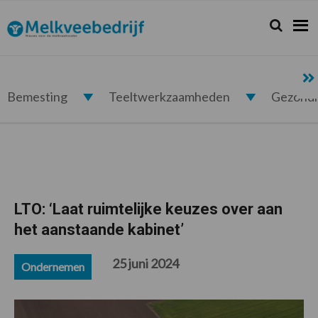
Spring
Door
Spring
Spring
naar
naar
naar
naar
Zoeken...
Zoek
Melkveebedrijf.nl
de
de
de
de
hoofdnavigatie
hoofd
eerste
voettekst
inhoud
sidebar
Bemesting
Teeltwerkzaamheden
Gezond
LTO: ‘Laat ruimtelijke keuzes over aan
het aanstaande kabinet’
25 juni 2024
Ondernemen