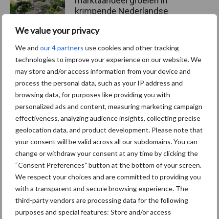
marktaandeel groeien in
krimpende Nederlandse
markt
We value your privacy
We and
our 4 partners
use cookies and other tracking
technologies to improve your experience on our website. We
Themapagina's
may store and/or access information from your device and
process the personal data, such as your IP address and
Diergezondheid
Bemesting
Fokkerij
Melkv
browsing data, for purposes like providing you with
personalized ads and content, measuring marketing campaign
effectiveness, analyzing audience insights, collecting precise
geolocation data, and product development. Please note that
your consent will be valid across all our subdomains. You can
Ligbox &
Bedrijfsnieuws
change or withdraw your consent at any time by clicking the
Voerhekken
“Consent Preferences” button at the bottom of your screen.
We respect your choices and are committed to providing you
with a transparent and secure browsing experience. The
third-party vendors are processing data for the following
purposes and special features: Store and/or access
Toon meer