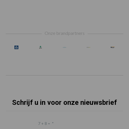
Footer
Onze brandpartners
Schrijf u in voor onze nieuwsbrief
7 + 8 =
*