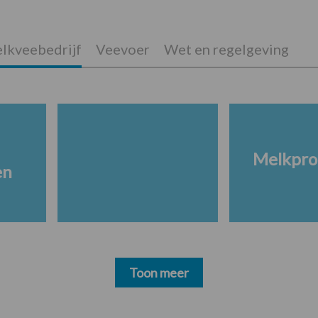
lkveebedrijf
Veevoer
Wet en regelgeving
Melkpro
en
Toon meer