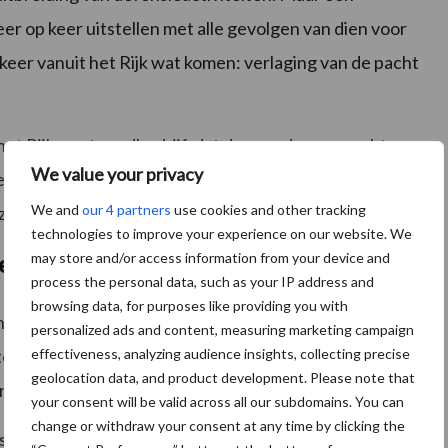
r op keer uitstellen met alle gevolgen van dien voor
 keer vanuit het Rijk wat komen: verlaging van de pacht
 het Rijksvastgoedbedrijf, dat de gronden verpacht aan
We value your privacy
ezelfde Rijksoverheid de ontstane situatie in stand
We and
our 4 partners
use cookies and other tracking
jn om dit voor mekaar te krijgen,” aldus Dirk Bruins.
technologies to improve your experience on our website. We
may store and/or access information from your device and
he gronden
process the personal data, such as your IP address and
browsing data, for purposes like providing you with
extra ruimte voor defensieactiviteiten in een
personalized ads and content, measuring marketing campaign
effectiveness, analyzing audience insights, collecting precise
egelijkertijd dat de keuzes vaak ten nadele van
geolocation data, and product development. Please note that
oordeel van natuur en woningbouw.
your consent will be valid across all our subdomains. You can
change or withdraw your consent at any time by clicking the
situatie is het opmerkelijk te noemen dat één van de