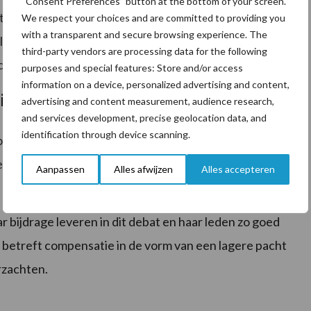
“Consent Preferences” button at the bottom of your screen.
te worden opgeofferd aan defensieactiviteiten.
We respect your choices and are committed to providing you
with a transparent and secure browsing experience. The
elzekerheid. Die komt onder druk wanneer vruchtbare
third-party vendors are processing data for the following
ctie.
purposes and special features: Store and/or access
information on a device, personalized advertising and content,
ijke ordening
advertising and content measurement, audience research,
and services development, precise geolocation data, and
identification through device scanning.
og op de agenda terwijl dit punt in Nederland
et gebied van ruimtelijke ordening. LTO Noord wil hier
Aanpassen
Alles afwijzen
Alles accepteren
r bijdrage leveren in dit debat en haar leden zo goed
rd betreft compensatie in de vorm van een lagere pacht
rzachten.