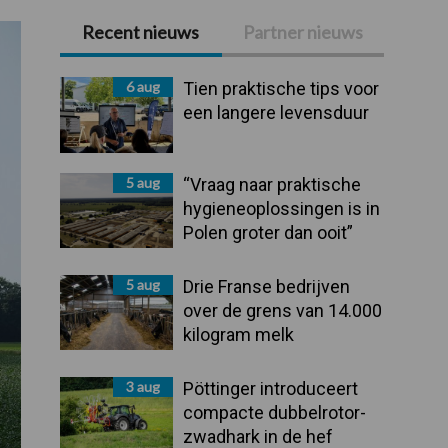
Recent nieuws
Partner nieuws
Primaire
Sidebar
6 aug
Tien praktische tips voor
een langere levensduur
5 aug
“Vraag naar praktische
hygieneoplossingen is in
Polen groter dan ooit”
5 aug
Drie Franse bedrijven
over de grens van 14.000
kilogram melk
3 aug
Pöttinger introduceert
compacte dubbelrotor-
zwadhark in de hef