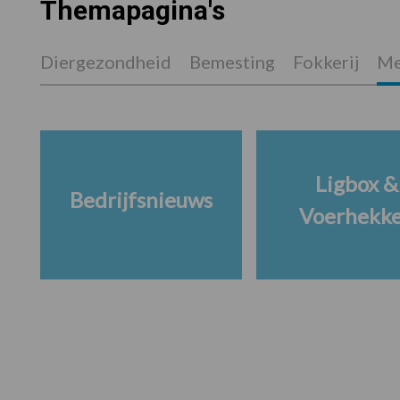
Themapagina's
Diergezondheid
Bemesting
Fokkerij
Me
Ligbox &
Bedrijfsnieuws
Voerhekk