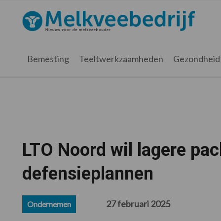
Spring
Door
Spring
Spring
naar
naar
naar
naar
Melkveebedrijf.nl
de
de
de
de
hoofdnavigatie
hoofd
eerste
voettekst
inhoud
sidebar
Bemesting
Teeltwerkzaamheden
Gezondheid
LTO Noord wil lagere pach
defensieplannen
27 februari 2025
Ondernemen