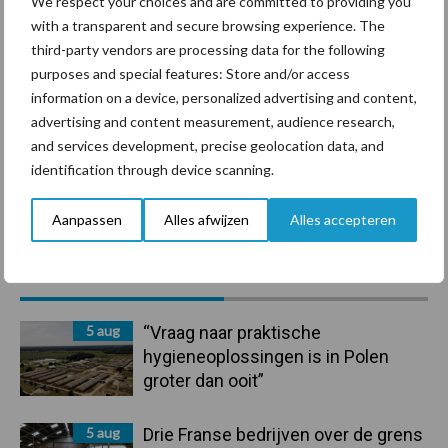
We respect your choices and are committed to providing you
with a transparent and secure browsing experience. The
Ligbox &
third-party vendors are processing data for the following
Bedrijfsnieuws
Voerhekken
purposes and special features: Store and/or access
information on a device, personalized advertising and content,
advertising and content measurement, audience research,
and services development, precise geolocation data, and
identification through device scanning.
Toon meer
Aanpassen
Alles afwijzen
Alles accepteren
Primaire
Recent nieuws
Partner nieuws
Sidebar
5 aug
“Vraag naar praktische
hygieneoplossingen is in Polen
groter dan ooit”
5 aug
Drie Franse bedrijven over de grens