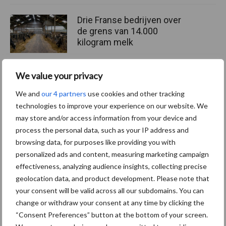
Drie Franse bedrijven over
de grens van 14.000
kilogram melk
We value your privacy
Pöttinger introduceert
We and
our 4 partners
use cookies and other tracking
compacte dubbelrotor-
technologies to improve your experience on our website. We
zwadhark in de hef
may store and/or access information from your device and
process the personal data, such as your IP address and
browsing data, for purposes like providing you with
personalized ads and content, measuring marketing campaign
Themapagina's
effectiveness, analyzing audience insights, collecting precise
geolocation data, and product development. Please note that
your consent will be valid across all our subdomains. You can
Diergezondheid
Bemesting
Fokkerij
Melkv
change or withdraw your consent at any time by clicking the
“Consent Preferences” button at the bottom of your screen.