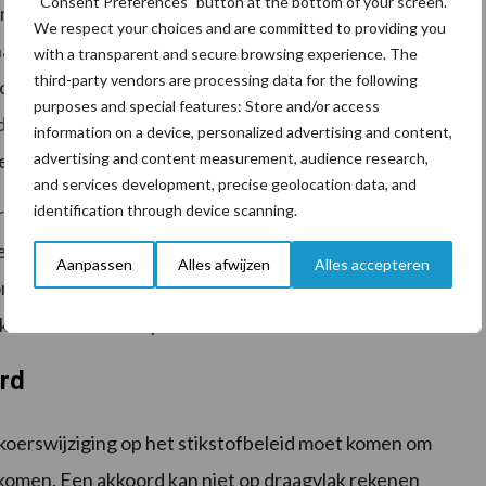
“Consent Preferences” button at the bottom of your screen.
rs maatregelen nemen die tot hogere kostprijzen
We respect your choices and are committed to providing you
schap concurreren deze producten met buitenlandse
with a transparent and secure browsing experience. The
third-party vendors are processing data for the following
oldoen – en die dus goedkoper zijn. De noodzaak om te
purposes and special features: Store and/or access
drukt: dezelfde kwaliteitseisen voor binnen- én
information on a device, personalized advertising and content,
advertising and content measurement, audience research,
er helemaal géén level playing field.
and services development, precise geolocation data, and
identification through device scanning.
r dan een intentie om daarover op Europees niveau
 een robuust verdienmodel voor Nederlandse boeren
Aanpassen
Alles afwijzen
Alles accepteren
koord zou moeten zijn. Boeren kunnen hun economische
en zonder zicht op succes.
ord
oerswijziging op het stikstof­beleid moet komen om
omen. Een akkoord kan niet op draagvlak rekenen