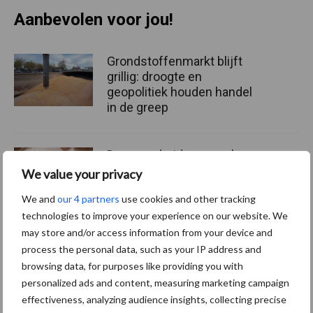
Aanbevolen voor jou!
Grondstoffenmarkt blijft
grillig: droogte en
geopolitiek houden handel
in de greep
De speenhuid: een vaak
onderschatte risicofactor
We value your privacy
voor mastitis
We and
our 4 partners
use cookies and other tracking
technologies to improve your experience on our website. We
may store and/or access information from your device and
ForFarmers ziet volume en
process the personal data, such as your IP address and
marktaandeel groeien in
browsing data, for purposes like providing you with
krimpende Nederlandse
personalized ads and content, measuring marketing campaign
markt
effectiveness, analyzing audience insights, collecting precise