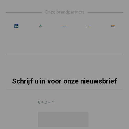
Footer
Onze brandpartners
Schrijf u in voor onze nieuwsbrief
8 + 0 =
*