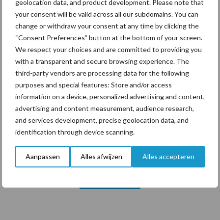
geolocation data, and product development. Please note that
your consent will be valid across all our subdomains. You can
change or withdraw your consent at any time by clicking the
Themapagina's
“Consent Preferences” button at the bottom of your screen.
We respect your choices and are committed to providing you
Diergezondheid
Bemesting
Fokkerij
Melkv
with a transparent and secure browsing experience. The
third-party vendors are processing data for the following
purposes and special features: Store and/or access
information on a device, personalized advertising and content,
advertising and content measurement, audience research,
Ligbox &
Bedrijfsnieuws
and services development, precise geolocation data, and
Voerhekken
identification through device scanning.
Aanpassen
Alles afwijzen
Alles accepteren
Toon meer