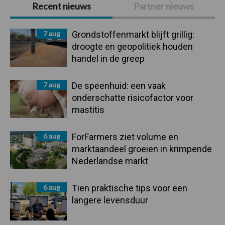
Primaire
Recent nieuws
Partner nieuws
Sidebar
7 aug
Grondstoffenmarkt blijft grillig:
droogte en geopolitiek houden
handel in de greep
7 aug
De speenhuid: een vaak
onderschatte risicofactor voor
mastitis
6 aug
ForFarmers ziet volume en
marktaandeel groeien in krimpende
Nederlandse markt
6 aug
Tien praktische tips voor een
langere levensduur