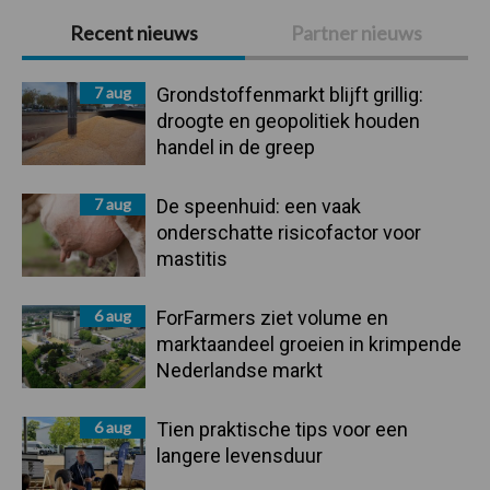
Primaire
Recent nieuws
Partner nieuws
Sidebar
7 aug
Grondstoffenmarkt blijft grillig:
droogte en geopolitiek houden
handel in de greep
7 aug
De speenhuid: een vaak
onderschatte risicofactor voor
mastitis
6 aug
ForFarmers ziet volume en
marktaandeel groeien in krimpende
Nederlandse markt
6 aug
Tien praktische tips voor een
langere levensduur