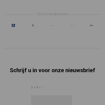
Footer
Onze brandpartners
Schrijf u in voor onze nieuwsbrief
5 + 9 =
*