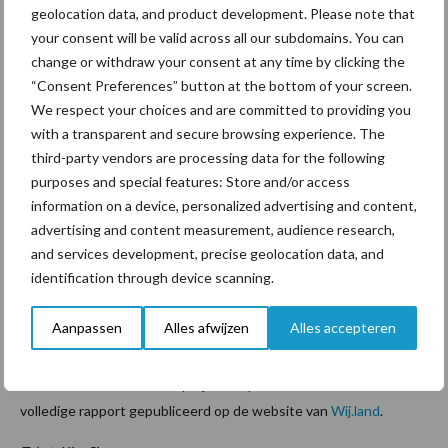
bedrijf op in behapbare stappen. Welke stap kun je vandaag al
geolocation data, and product development. Please note that
zetten?”, aldus Diele. De projectleider voegt hieraan toe: “Vaak
your consent will be valid across all our subdomains. You can
kijken natuurinclusieve boeren terug en dan zien ze pas dat al die
change or withdraw your consent at any time by clicking the
“Consent Preferences” button at the bottom of your screen.
kleine stapjes hebben geleid tot de manier van werken vandaag.
We respect your choices and are committed to providing you
Begin die stapjes dus te zetten”
with a transparent and secure browsing experience. The
Over het project
third-party vendors are processing data for the following
purposes and special features: Store and/or access
information on a device, personalized advertising and content,
Het project ‘Onder de streep 2023’ is mogelijk gemaakt door
advertising and content measurement, audience research,
verschillende partijen in de agrarische sector. Deze partijen
and services development, precise geolocation data, and
bestaan onder andere uit Brabants Bodem, Living Lab Fryslân, De
identification through device scanning.
Natuurverdubbelaars en Platform Natuurinclusieve landbouw
Gelderland. Het ministerie van Landbouw, Natuur en
Aanpassen
Alles afwijzen
Alles accepteren
Voedselkwaliteit (LNV) financierde dit project.
Wilt u meer lezen over dit project? Op 14 februari wordt het
volledige rapport gepubliceerd op de website van
Wij.land
.