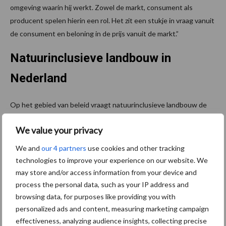
omgeving waarin hij werkt. Zowel de markt, consument als
producent spelen hierin een rol. Het zit een stukje in vraag vanuit
de consument en beloning in de prijs vanuit de markt.”
Natuurinclusieve landbouw in
Nederland
Op het gebied van beleid vraagt natuurinclusieve landbouw de
mogelijkheid om meer grond beschikbaar te kunnen krijgen. Dit is
We value your privacy
in een land als Nederland niet makkelijk. De maatschappelijke
waarde van dit soort landbouwsystemen dient volgens de
We and
our 4 partners
use cookies and other tracking
verschillende sprekers op deze bijeenkomst ook erkend te
technologies to improve your experience on our website. We
worden. Wanneer het aan de financiële kant stevig staat, kan
may store and/or access information from your device and
deze manier van melkvee houden wellicht een uitkomst zijn voor
process the personal data, such as your IP address and
boeren die interesse hebben in dit landbouwsysteem.
browsing data, for purposes like providing you with
personalized ads and content, measuring marketing campaign
“De mogelijkheden liggen er zeker. Bouw de transitie van je
effectiveness, analyzing audience insights, collecting precise