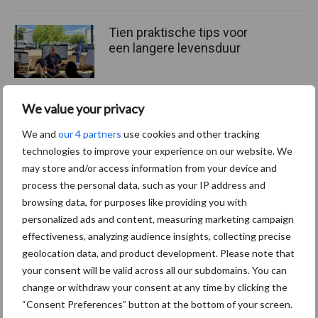
Tien praktische tips voor
een langere levensduur
We value your privacy
“Vraag naar praktische
We and
our 4 partners
use cookies and other tracking
hygieneoplossingen is in
technologies to improve your experience on our website. We
Polen groter dan ooit”
may store and/or access information from your device and
process the personal data, such as your IP address and
browsing data, for purposes like providing you with
personalized ads and content, measuring marketing campaign
Themapagina's
effectiveness, analyzing audience insights, collecting precise
geolocation data, and product development. Please note that
your consent will be valid across all our subdomains. You can
Diergezondheid
Bemesting
Fokkerij
Melkv
change or withdraw your consent at any time by clicking the
“Consent Preferences” button at the bottom of your screen.