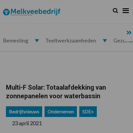
Spring
Door
Spring
Spring
naar
naar
naar
naar
Zoeken...
Zoek
Melkveebedrijf.nl
de
de
de
de
hoofdnavigatie
hoofd
eerste
voettekst
inhoud
sidebar
Bemesting
Teeltwerkzaamheden
Gezond
Multi-F Solar: Totaalafdekking van
zonnepanelen voor waterbassin
Bedrijfsnieuws
Ondernemen
SDE+
23 april 2021