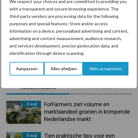
We respect your choices and are committed to providing you
with a transparent and secure browsing experience. The
Ligbox &
third-party vendors are processing data for the following
Bedrijfsnieuws
Voerhekken
purposes and special features: Store and/or access
information on a device, personalized advertising and content,
advertising and content measurement, audience research,
and services development, precise geolocation data, and
identification through device scanning.
Toon meer
Aanpassen
Alles afwijzen
Alles accepteren
Primaire
Recent nieuws
Partner nieuws
Sidebar
6 aug
ForFarmers ziet volume en
marktaandeel groeien in krimpende
Nederlandse markt
6 aug
Tien praktische tips voor een