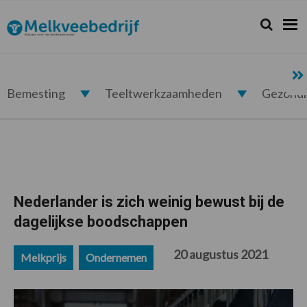
Spring
Door
Spring
Spring
naar
naar
naar
naar
Zoeken...
Zoek
Melkveebedrijf.nl
de
de
de
de
hoofdnavigatie
hoofd
eerste
voettekst
inhoud
sidebar
Bemesting
Teeltwerkzaamheden
Gezond
Nederlander is zich weinig bewust bij de
dagelijkse boodschappen
20 augustus 2021
Melkprijs
Ondernemen