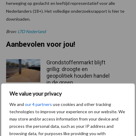
herweging op geslacht en leeftijd representatief voor alle
Nederlanders (18+). Het volledige onderzoeksrapport is hier te
downloaden.
Bron:
LTO Nederland
Aanbevolen voor jou!
Grondstoffenmarkt blijft
grillig: droogte en
geopolitiek houden handel
in de greep
We value your privacy
De speenhuid: een vaak
We and
our 4 partners
use cookies and other tracking
onderschatte risicofactor
technologies to improve your experience on our website. We
voor mastitis
may store and/or access information from your device and
process the personal data, such as your IP address and
browsing data, for purposes like providing you with