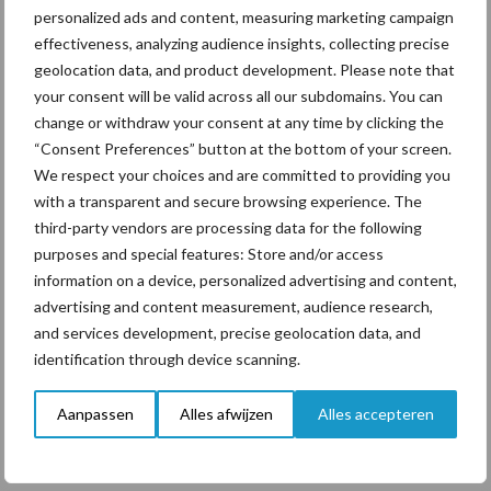
personalized ads and content, measuring marketing campaign
ForFarmers ziet volume en
effectiveness, analyzing audience insights, collecting precise
marktaandeel groeien in
geolocation data, and product development. Please note that
krimpende Nederlandse
markt
your consent will be valid across all our subdomains. You can
change or withdraw your consent at any time by clicking the
“Consent Preferences” button at the bottom of your screen.
We respect your choices and are committed to providing you
Themapagina's
with a transparent and secure browsing experience. The
third-party vendors are processing data for the following
purposes and special features: Store and/or access
Diergezondheid
Bemesting
Fokkerij
Melkv
information on a device, personalized advertising and content,
advertising and content measurement, audience research,
and services development, precise geolocation data, and
identification through device scanning.
Ligbox &
Bedrijfsnieuws
Voerhekken
Aanpassen
Alles afwijzen
Alles accepteren