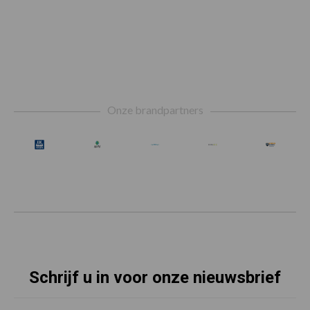
Footer
Onze brandpartners
Schrijf u in voor onze nieuwsbrief