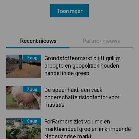
Toon meer
Primaire
Recent nieuws
Partner nieuws
Sidebar
7 aug
Grondstoffenmarkt blijft grillig:
droogte en geopolitiek houden
handel in de greep
7 aug
De speenhuid: een vaak
onderschatte risicofactor voor
mastitis
6 aug
ForFarmers ziet volume en
marktaandeel groeien in krimpende
Nederlandse markt