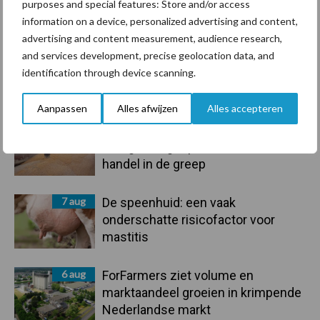
purposes and special features: Store and/or access
Toon meer
information on a device, personalized advertising and content,
advertising and content measurement, audience research,
and services development, precise geolocation data, and
identification through device scanning.
Primaire
Recent nieuws
Partner nieuws
Sidebar
Aanpassen
Alles afwijzen
Alles accepteren
7 aug
Grondstoffenmarkt blijft grillig:
droogte en geopolitiek houden
handel in de greep
7 aug
De speenhuid: een vaak
onderschatte risicofactor voor
mastitis
6 aug
ForFarmers ziet volume en
marktaandeel groeien in krimpende
Nederlandse markt