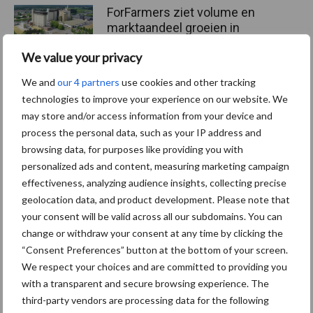
ForFarmers ziet volume en
marktaandeel groeien in
krimpende Nederlandse
We value your privacy
markt
We and
our 4 partners
use cookies and other tracking
technologies to improve your experience on our website. We
may store and/or access information from your device and
Themapagina's
process the personal data, such as your IP address and
browsing data, for purposes like providing you with
Diergezondheid
Bemesting
Fokkerij
Melkv
personalized ads and content, measuring marketing campaign
effectiveness, analyzing audience insights, collecting precise
geolocation data, and product development. Please note that
your consent will be valid across all our subdomains. You can
change or withdraw your consent at any time by clicking the
Ligbox &
Bedrijfsnieuws
“Consent Preferences” button at the bottom of your screen.
Voerhekken
We respect your choices and are committed to providing you
with a transparent and secure browsing experience. The
third-party vendors are processing data for the following