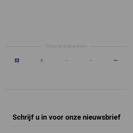
Footer
Onze brandpartners
Schrijf u in voor onze nieuwsbrief