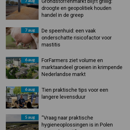
7 aug
Grondstoffenmarkt blijft grillig:
droogte en geopolitiek houden
handel in de greep
7 aug
De speenhuid: een vaak
onderschatte risicofactor voor
mastitis
6 aug
ForFarmers ziet volume en
marktaandeel groeien in krimpende
Nederlandse markt
6 aug
Tien praktische tips voor een
langere levensduur
5 aug
“Vraag naar praktische
hygieneoplossingen is in Polen