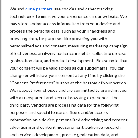
nader te onderzoeken.
We and
our 4 partners
use cookies and other tracking
Ongebruikte reststomen optimaal
technologies to improve your experience on our website. We
may store and/or access information from your device and
benutten
process the personal data, such as your IP address and
browsing data, for purposes like providing you with
In de afrondende paneldiscussie kwamen alle voorgaande
personalized ads and content, measuring marketing campaign
discussies weer bij elkaar in een plenair gesprek met
effectiveness, analyzing audience insights, collecting precise
geolocation data, and product development. Please note that
bedrijfsleven, kennisinstituten en belangen organisaties. Tijdens
your consent will be valid across all our subdomains. You can
de discussie werd met name gekeken naar de kansen die er zijn,
change or withdraw your consent at any time by clicking the
en naar wat wél kan voor het optimaal gebruiken van onbenutte
“Consent Preferences” button at the bottom of your screen.
reststromen en (dierlijke) bijproducten voor diervoeding. Middels
We respect your choices and are committed to providing you
deze dag hebben wij gezamenlijk een grote stap in de goede
with a transparent and secure browsing experience. The
richting gezet.
third-party vendors are processing data for the following
purposes and special features: Store and/or access
Bron: Nevedi
information on a device, personalized advertising and content,
Aanbevolen voor jou!
advertising and content measurement, audience research,
and services development, precise geolocation data, and