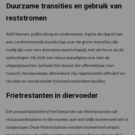
Duurzame transities en gebruik van
reststromen
Rolf Heynen, politicoloog en ondernemer, trapte de dag af met
een confronterende boodschap over de grote transities die
nodig zijn voor een duurzame maatschappij, met de focus op de
oplossingen. Hij stelt een nieuw paradigma voor met als
uitgangspunten: (primair) bio-based, bio-afbreekbaar, non-
toxisch, hernieuwbaar, dierenleed-vrij, regeneratief, efficiënt en
circulair en vooral minder (nieuwe) materialen/spullen.
Frietrestanten in diervoeder
Eén presentatie betrof het benutten van frietrestanten uit
restaurantkeukens in diervoeder, wat wettelijk momenteel niet is
toegestaan. Deze frietrestanten worden momenteel vergist,
maar kunnen ook veilig worden verwerkt in diervoeder en dit is