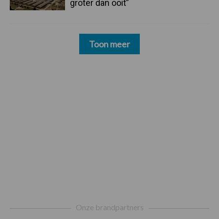
groter dan ooit”
Toon meer
Footer
Onze brandpartners