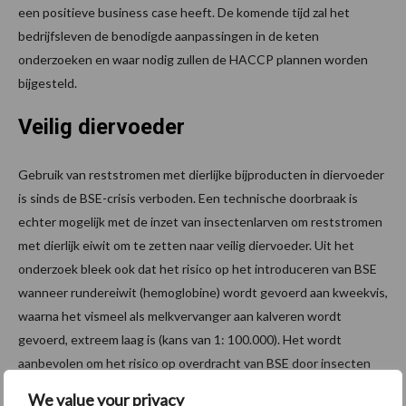
een positieve business case heeft. De komende tijd zal het
bedrijfsleven de benodigde aanpassingen in de keten
onderzoeken en waar nodig zullen de HACCP plannen worden
bijgesteld.
Veilig diervoeder
Gebruik van reststromen met dierlijke bijproducten in diervoeder
is sinds de BSE-crisis verboden. Een technische doorbraak is
echter mogelijk met de inzet van insectenlarven om reststromen
met dierlijk eiwit om te zetten naar veilig diervoeder. Uit het
onderzoek bleek ook dat het risico op het introduceren van BSE
wanneer rundereiwit (hemoglobine) wordt gevoerd aan kweekvis,
waarna het vismeel als melkvervanger aan kalveren wordt
gevoerd, extreem laag is (kans van 1: 100.000). Het wordt
aanbevolen om het risico op overdracht van BSE door insecten
die gekweekt zijn op dierlijke reststromen op dezelfde wijze
We value your privacy