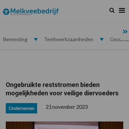
Spring
Door
Spring
Spring
naar
naar
naar
naar
Zoeken...
Zoek
Melkveebedrijf.nl
de
de
de
de
hoofdnavigatie
hoofd
eerste
voettekst
inhoud
sidebar
Bemesting
Teeltwerkzaamheden
Gezond
Ongebruikte reststromen bieden
mogelijkheden voor veilige diervoeders
21 november 2023
Ondernemen