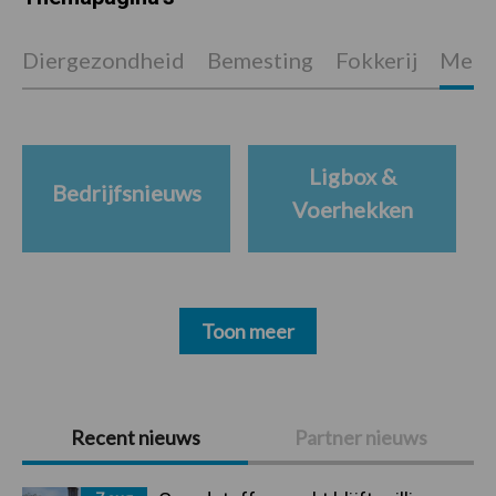
Diergezondheid
Bemesting
Fokkerij
Melkv
Ligbox &
Bedrijfsnieuws
Voerhekken
Toon meer
Primaire
Recent nieuws
Partner nieuws
Sidebar