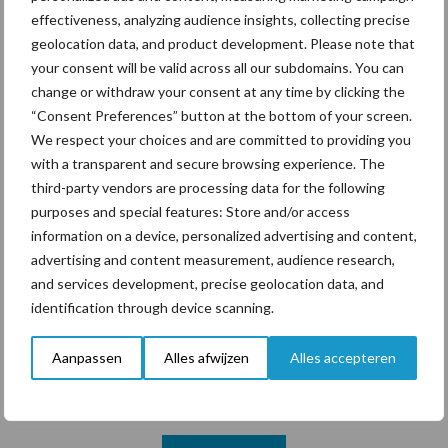
hygieneoplossingen is in
effectiveness, analyzing audience insights, collecting precise
Polen groter dan ooit”
geolocation data, and product development. Please note that
your consent will be valid across all our subdomains. You can
change or withdraw your consent at any time by clicking the
“Consent Preferences” button at the bottom of your screen.
We respect your choices and are committed to providing you
Themapagina's
with a transparent and secure browsing experience. The
third-party vendors are processing data for the following
Diergezondheid
Bemesting
Fokkerij
Melkv
purposes and special features: Store and/or access
information on a device, personalized advertising and content,
advertising and content measurement, audience research,
and services development, precise geolocation data, and
identification through device scanning.
Ligbox &
Bedrijfsnieuws
Voerhekken
Aanpassen
Alles afwijzen
Alles accepteren