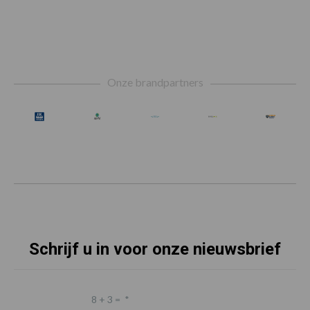
Footer
Onze brandpartners
Schrijf u in voor onze nieuwsbrief
8 + 3 =
*