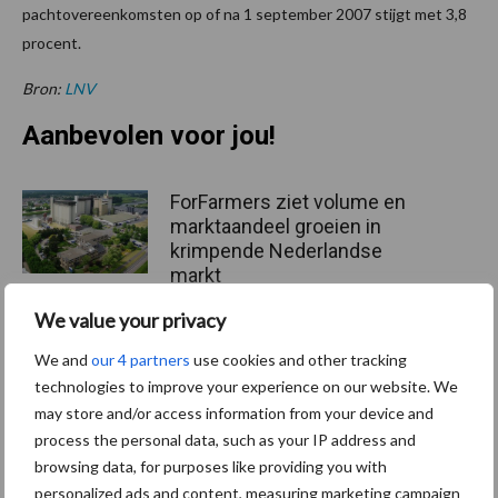
pachtovereenkomsten op of na 1 september 2007 stijgt met 3,8
procent.
Bron:
LNV
Aanbevolen voor jou!
ForFarmers ziet volume en
marktaandeel groeien in
krimpende Nederlandse
markt
We value your privacy
Tien praktische tips voor
We and
our 4 partners
use cookies and other tracking
een langere levensduur
technologies to improve your experience on our website. We
may store and/or access information from your device and
process the personal data, such as your IP address and
browsing data, for purposes like providing you with
personalized ads and content, measuring marketing campaign
“Vraag naar praktische