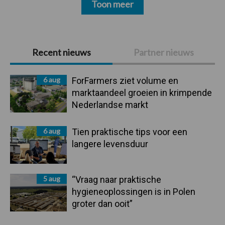
Toon meer
Primaire
Recent nieuws
Partner nieuws
Sidebar
6 aug
ForFarmers ziet volume en
marktaandeel groeien in krimpende
Nederlandse markt
6 aug
Tien praktische tips voor een
langere levensduur
5 aug
“Vraag naar praktische
hygieneoplossingen is in Polen
groter dan ooit”