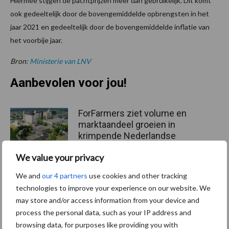
Hiermee stijgen de pachtprijzen meer dan gebruikelijk. Dit komt
ook gedeeltelijk door de bovengemiddelde opbrengsten in het
jaar 2021 en gedeeltelijk door de bovengemiddelde inflatie van
het voorbije jaar.
Bron:
Ministerie van LNV
Aanbevolen voor jou!
ForFarmers ziet volume en
marktaandeel groeien in
krimpende Nederlandse
markt
We value your privacy
We and
our 4 partners
use cookies and other tracking
Tien praktische tips voor
technologies to improve your experience on our website. We
een langere levensduur
may store and/or access information from your device and
process the personal data, such as your IP address and
browsing data, for purposes like providing you with