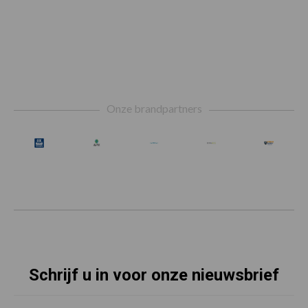
Footer
Onze brandpartners
Schrijf u in voor onze nieuwsbrief