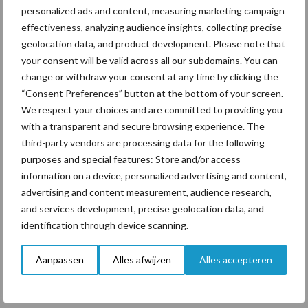
personalized ads and content, measuring marketing campaign
“Vraag naar praktische
effectiveness, analyzing audience insights, collecting precise
hygieneoplossingen is in
geolocation data, and product development. Please note that
Polen groter dan ooit”
your consent will be valid across all our subdomains. You can
change or withdraw your consent at any time by clicking the
“Consent Preferences” button at the bottom of your screen.
We respect your choices and are committed to providing you
with a transparent and secure browsing experience. The
Themapagina's
third-party vendors are processing data for the following
purposes and special features: Store and/or access
Diergezondheid
Bemesting
Fokkerij
Melkv
information on a device, personalized advertising and content,
advertising and content measurement, audience research,
and services development, precise geolocation data, and
identification through device scanning.
Ligbox &
Bedrijfsnieuws
Aanpassen
Alles afwijzen
Alles accepteren
Voerhekken