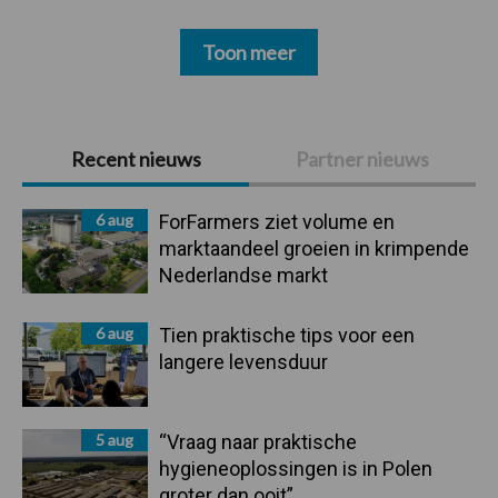
Toon meer
Primaire
Recent nieuws
Partner nieuws
Sidebar
6 aug
ForFarmers ziet volume en
marktaandeel groeien in krimpende
Nederlandse markt
6 aug
Tien praktische tips voor een
langere levensduur
5 aug
“Vraag naar praktische
hygieneoplossingen is in Polen
groter dan ooit”