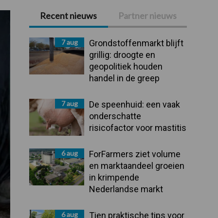
Recent nieuws
Partner nieuws
Primaire
Sidebar
7 aug
Grondstoffenmarkt blijft
grillig: droogte en
geopolitiek houden
handel in de greep
7 aug
De speenhuid: een vaak
onderschatte
risicofactor voor mastitis
6 aug
ForFarmers ziet volume
en marktaandeel groeien
in krimpende
Nederlandse markt
6 aug
Tien praktische tips voor