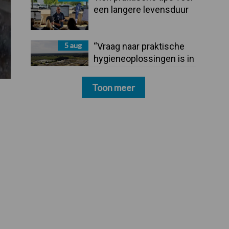
een langere levensduur
5 aug
“Vraag naar praktische
hygieneoplossingen is in
Polen groter dan ooit”
Toon meer