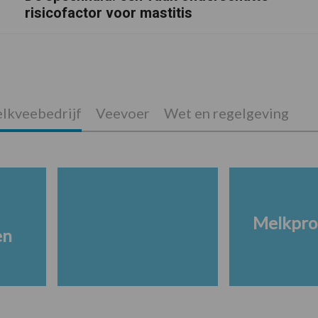
risicofactor voor mastitis
lkveebedrijf
Veevoer
Wet en regelgeving
Melkpro
en