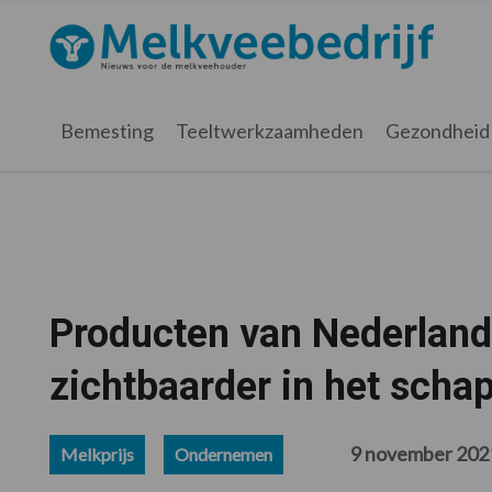
Spring
Door
Spring
Spring
naar
naar
naar
naar
Melkveebedrijf.nl
de
de
de
de
hoofdnavigatie
hoofd
eerste
voettekst
inhoud
sidebar
Bemesting
Teeltwerkzaamheden
Gezondheid
Producten van Nederland
zichtbaarder in het scha
9 november 202
Melkprijs
Ondernemen