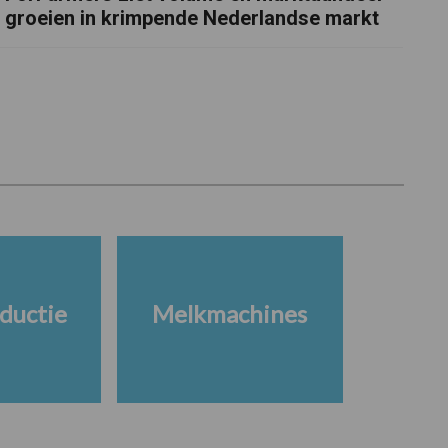
groeien in krimpende Nederlandse markt
ductie
Melkmachines