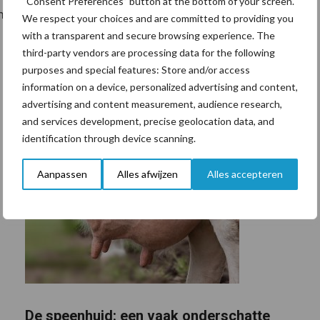
“Consent Preferences” button at the bottom of your screen.
én het realiseren van waarde voor alle partijen in de
We respect your choices and are committed to providing you
with a transparent and secure browsing experience. The
third-party vendors are processing data for the following
purposes and special features: Store and/or access
information on a device, personalized advertising and content,
advertising and content measurement, audience research,
and services development, precise geolocation data, and
identification through device scanning.
Aanpassen
Alles afwijzen
Alles accepteren
De speenhuid: een vaak onderschatte