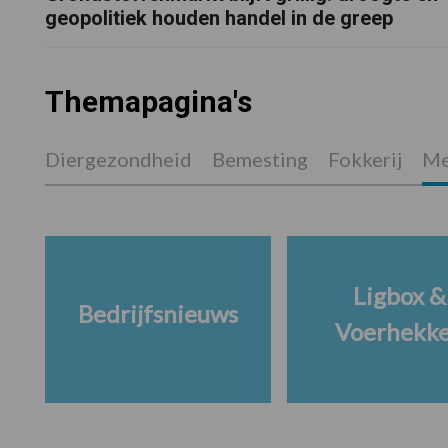
geopolitiek houden handel in de greep
Themapagina's
Diergezondheid
Bemesting
Fokkerij
Me
Ligbox &
Bedrijfsnieuws
Voerhekk