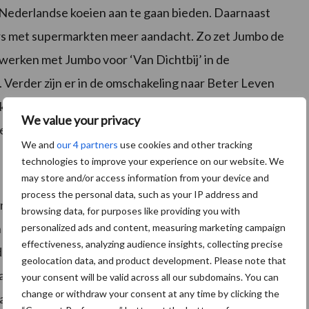
 Nederlandse koeien aan te gaan bieden. Daarnaast
rs met supermarkten meer aandacht. Zo zet Jumbo de
nwerken met Jumbo voor ‘Van Dichtbij’ in de
. Verder zijn er in de omschakeling naar Beter Leven
aken gemaakt tussen vleeskuikenhouders en
We value your privacy
en.
We and
our 4 partners
use cookies and other tracking
technologies to improve your experience on our website. We
may store and/or access information from your device and
process the personal data, such as your IP address and
ermarkten, verwerkers, boeren en ook tuinders
browsing data, for purposes like providing you with
zijn boer maar ook tuinder een zakelijke partner met
personalized ads and content, measuring marketing campaign
effectiveness, analyzing audience insights, collecting precise
d product ontwikkeld wordt – waarvoor de consument
geolocation data, and product development. Please note that
tie in Ketens bevindt zich tot einde van het jaar in een
your consent will be valid across all our subdomains. You can
change or withdraw your consent at any time by clicking the
amenwerking zijn verkend. Daarbij ligt de nadruk op