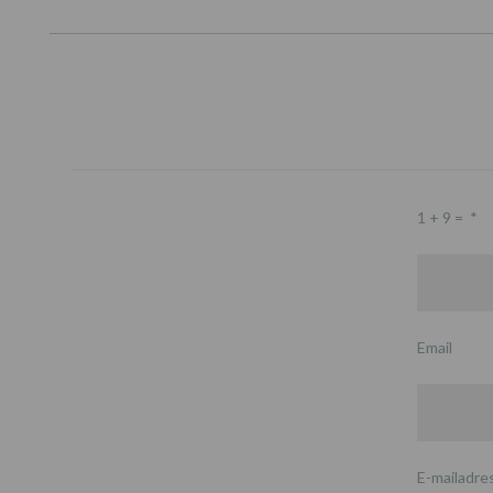
1 + 9 =
*
Email
E-mailadre