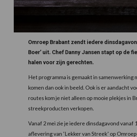
Omroep Brabant zendt iedere dinsdagavon
Boer’ uit. Chef Danny Jansen stapt op de fi
halen voor zijn gerechten.
Het programma is gemaakt in samenwerking m
komen dan ook in beeld. Ook is er aandacht v
routes kom je niet alleen op mooie plekjes in 
streekproducten verkopen.
Vanaf 2 mei zie je iedere dinsdagavond vanaf 
aflevering van ’Lekker van Streek’ op Omroep