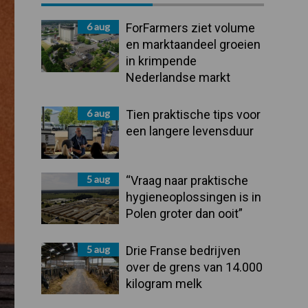
Sidebar
6 aug
ForFarmers ziet volume
en marktaandeel groeien
in krimpende
Nederlandse markt
6 aug
Tien praktische tips voor
een langere levensduur
5 aug
“Vraag naar praktische
hygieneoplossingen is in
Polen groter dan ooit”
5 aug
Drie Franse bedrijven
over de grens van 14.000
kilogram melk