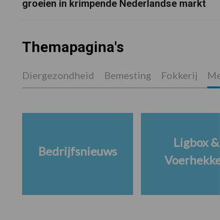
groeien in krimpende Nederlandse markt
Themapagina's
Diergezondheid
Bemesting
Fokkerij
Me
Ligbox &
Bedrijfsnieuws
Voerhekk