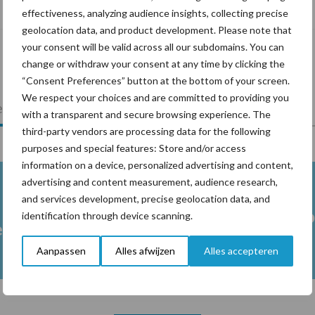
levensduur
effectiveness, analyzing audience insights, collecting precise
geolocation data, and product development. Please note that
your consent will be valid across all our subdomains. You can
change or withdraw your consent at any time by clicking the
“Consent Preferences” button at the bottom of your screen.
We respect your choices and are committed to providing you
lkveebedrijf
Veevoer
Wet en regelgeving
with a transparent and secure browsing experience. The
third-party vendors are processing data for the following
purposes and special features: Store and/or access
information on a device, personalized advertising and content,
advertising and content measurement, audience research,
and services development, precise geolocation data, and
Melkpro
identification through device scanning.
en
Aanpassen
Alles afwijzen
Alles accepteren