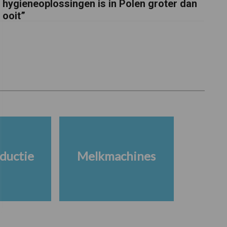
hygieneoplossingen is in Polen groter dan
ooit”
ductie
Melkmachines