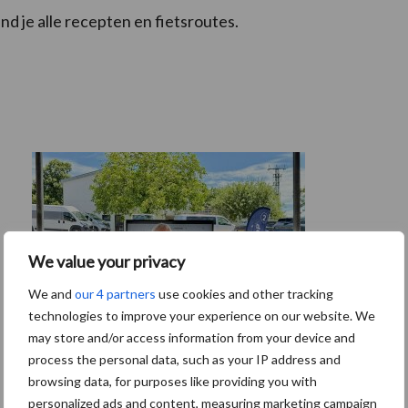
nd je alle recepten en fietsroutes.
We value your privacy
We and
our 4 partners
use cookies and other tracking
technologies to improve your experience on our website. We
may store and/or access information from your device and
process the personal data, such as your IP address and
browsing data, for purposes like providing you with
Tien praktische tips voor een langere
personalized ads and content, measuring marketing campaign