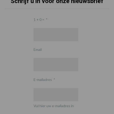
Schrijf u in voor onze nieuwsbrief
1 + 0 =
*
Email
E-mailadres
*
Vul hier uw e-mailadres in