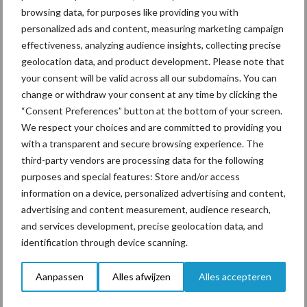
Polen groter dan ooit”
browsing data, for purposes like providing you with
personalized ads and content, measuring marketing campaign
effectiveness, analyzing audience insights, collecting precise
Drie Franse bedrijven over
geolocation data, and product development. Please note that
de grens van 14.000
your consent will be valid across all our subdomains. You can
kilogram melk
change or withdraw your consent at any time by clicking the
“Consent Preferences” button at the bottom of your screen.
We respect your choices and are committed to providing you
with a transparent and secure browsing experience. The
third-party vendors are processing data for the following
Themapagina's
purposes and special features: Store and/or access
information on a device, personalized advertising and content,
Diergezondheid
Bemesting
Fokkerij
Melkv
advertising and content measurement, audience research,
and services development, precise geolocation data, and
identification through device scanning.
Aanpassen
Alles afwijzen
Alles accepteren
Ligbox &
Bedrijfsnieuws
Voerhekken