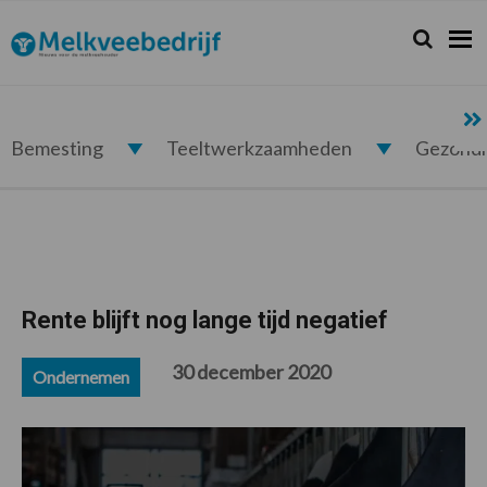
Spring
Door
Spring
Spring
naar
naar
naar
naar
Zoeken...
Zoek
Melkveebedrijf.nl
de
de
de
de
hoofdnavigatie
hoofd
eerste
voettekst
inhoud
sidebar
Bemesting
Teeltwerkzaamheden
Gezond
Rente blijft nog lange tijd negatief
30 december 2020
Ondernemen