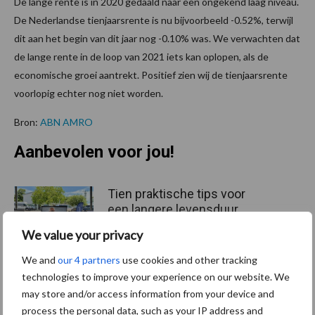
De lange rente is in 2020 gedaald naar een ongekend laag niveau.
De Nederlandse tienjaarsrente is nu bijvoorbeeld -0.52%, terwijl
dit aan het begin van dit jaar nog -0.10% was. We verwachten dat
de lange rente in de loop van 2021 iets kan oplopen, als de
economische groei aantrekt. Positief zien wij de tienjaarsrente
voorlopig echter nog niet worden.
Bron:
ABN AMRO
Aanbevolen voor jou!
Tien praktische tips voor
een langere levensduur
We value your privacy
We and
our 4 partners
use cookies and other tracking
technologies to improve your experience on our website. We
“Vraag naar praktische
may store and/or access information from your device and
hygieneoplossingen is in
process the personal data, such as your IP address and