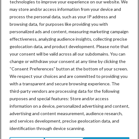
technologies to improve your experience on our website. We
may store and/or access information from your device and
process the personal data, such as your IP address and
De speenhuid: een vaak
browsing data, for purposes like providing you with
onderschatte risicofactor
personalized ads and content, measuring marketing campaign
voor mastitis
effectiveness, analyzing audience insights, collecting precise
geolocation data, and product development. Please note that
your consent will be valid across all our subdomains. You can
ForFarmers ziet volume en
change or withdraw your consent at any time by clicking the
marktaandeel groeien in
“Consent Preferences” button at the bottom of your screen.
krimpende Nederlandse
We respect your choices and are committed to providing you
markt
with a transparent and secure browsing experience. The
third-party vendors are processing data for the following
purposes and special features: Store and/or access
information on a device, personalized advertising and content,
Themapagina's
advertising and content measurement, audience research,
and services development, precise geolocation data, and
Diergezondheid
Bemesting
Fokkerij
Melkv
identification through device scanning.