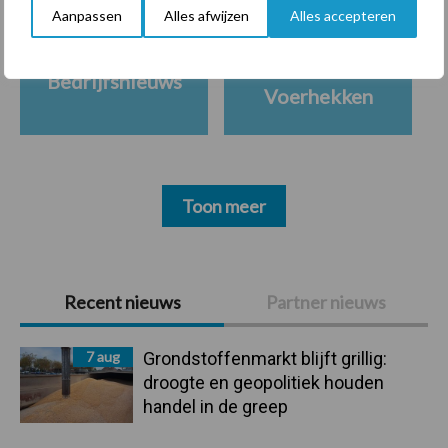
Aanpassen
Alles afwijzen
Alles accepteren
Ligbox &
Bedrijfsnieuws
Voerhekken
Toon meer
Primaire
Recent nieuws
Partner nieuws
Sidebar
7 aug
Grondstoffenmarkt blijft grillig:
droogte en geopolitiek houden
handel in de greep