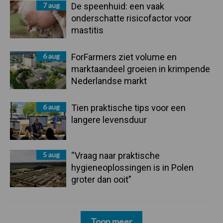
7 aug
De speenhuid: een vaak
onderschatte risicofactor voor
mastitis
6 aug
ForFarmers ziet volume en
marktaandeel groeien in krimpende
Nederlandse markt
6 aug
Tien praktische tips voor een
langere levensduur
5 aug
“Vraag naar praktische
hygieneoplossingen is in Polen
groter dan ooit”
Toon meer