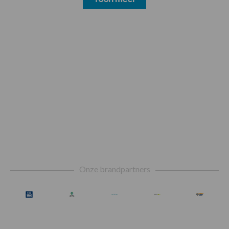
Footer
Onze brandpartners