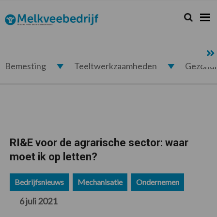
Spring
Door
Spring
Spring
naar
naar
naar
naar
Zoeken...
Zoek
Melkveebedrijf.nl
de
de
de
de
hoofdnavigatie
hoofd
eerste
voettekst
inhoud
sidebar
Bemesting
Teeltwerkzaamheden
Gezond
RI&E voor de agrarische sector: waar
moet ik op letten?
Bedrijfsnieuws
Mechanisatie
Ondernemen
6 juli 2021