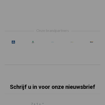
Footer
Onze brandpartners
Schrijf u in voor onze nieuwsbrief
7 + 1 =
*