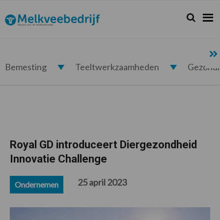
Spring
Door
Spring
Spring
naar
naar
naar
naar
Zoeken...
Zoek
Melkveebedrijf.nl
de
de
de
de
hoofdnavigatie
hoofd
eerste
voettekst
inhoud
sidebar
Bemesting
Teeltwerkzaamheden
Gezond
Royal GD introduceert Diergezondheid
Innovatie Challenge
25 april 2023
Ondernemen