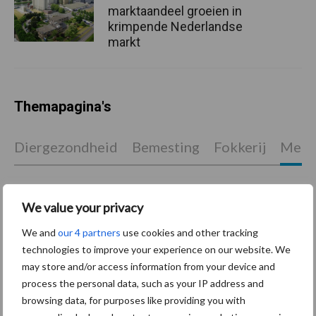
marktaandeel groeien in
krimpende Nederlandse
markt
Themapagina's
Diergezondheid
Bemesting
Fokkerij
Melkv
We value your privacy
Ligbox &
Bedrijfsnieuws
We and
our 4 partners
use cookies and other tracking
Voerhekken
technologies to improve your experience on our website. We
may store and/or access information from your device and
process the personal data, such as your IP address and
browsing data, for purposes like providing you with