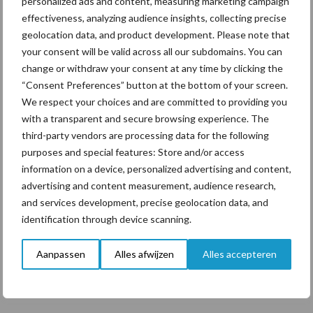
personalized ads and content, measuring marketing campaign
Toon meer
effectiveness, analyzing audience insights, collecting precise
geolocation data, and product development. Please note that
your consent will be valid across all our subdomains. You can
Primaire
change or withdraw your consent at any time by clicking the
Recent nieuws
Partner nieuws
“Consent Preferences” button at the bottom of your screen.
Sidebar
We respect your choices and are committed to providing you
7 aug
Grondstoffenmarkt blijft grillig:
with a transparent and secure browsing experience. The
droogte en geopolitiek houden
third-party vendors are processing data for the following
handel in de greep
purposes and special features: Store and/or access
information on a device, personalized advertising and content,
7 aug
De speenhuid: een vaak
advertising and content measurement, audience research,
onderschatte risicofactor voor
and services development, precise geolocation data, and
mastitis
identification through device scanning.
6 aug
ForFarmers ziet volume en
Aanpassen
Alles afwijzen
Alles accepteren
marktaandeel groeien in krimpende
Nederlandse markt