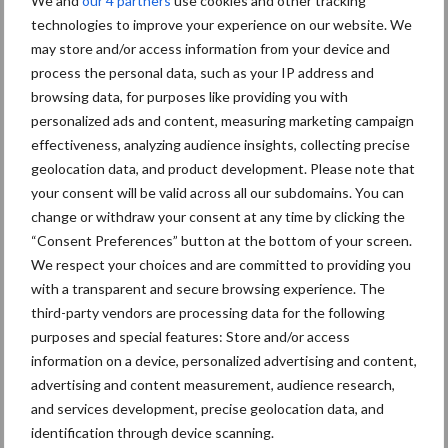
We and
our 4 partners
use cookies and other tracking
technologies to improve your experience on our website. We
may store and/or access information from your device and
process the personal data, such as your IP address and
browsing data, for purposes like providing you with
personalized ads and content, measuring marketing campaign
effectiveness, analyzing audience insights, collecting precise
geolocation data, and product development. Please note that
your consent will be valid across all our subdomains. You can
change or withdraw your consent at any time by clicking the
“Consent Preferences” button at the bottom of your screen.
We respect your choices and are committed to providing you
with a transparent and secure browsing experience. The
Bron:
NVWA
third-party vendors are processing data for the following
purposes and special features: Store and/or access
Aanbevolen voor jou!
information on a device, personalized advertising and content,
advertising and content measurement, audience research,
and services development, precise geolocation data, and
Grondstoffenmarkt blijft
identification through device scanning.
grillig: droogte en