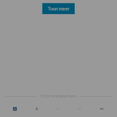
Toon meer
Footer
Onze brandpartners