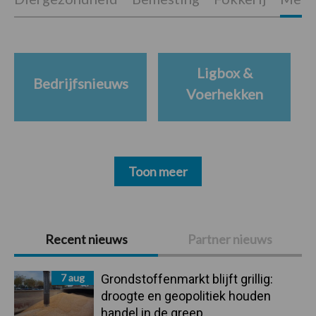
Ligbox &
Bedrijfsnieuws
Voerhekken
Toon meer
Primaire
Recent nieuws
Partner nieuws
Sidebar
7 aug
Grondstoffenmarkt blijft grillig:
droogte en geopolitiek houden
handel in de greep