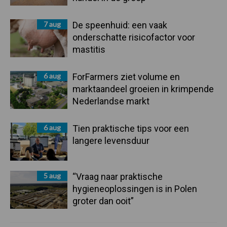
7 aug
De speenhuid: een vaak
onderschatte risicofactor voor
mastitis
6 aug
ForFarmers ziet volume en
marktaandeel groeien in krimpende
Nederlandse markt
6 aug
Tien praktische tips voor een
langere levensduur
5 aug
“Vraag naar praktische
hygieneoplossingen is in Polen
groter dan ooit”