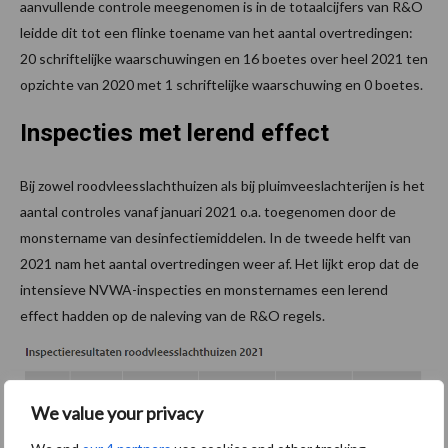
aanvullende controle meegenomen is in de totaalcijfers van R&O
leidde dit tot een flinke toename van het aantal overtredingen:
20 schriftelijke waarschuwingen en 16 boetes over heel 2021 ten
opzichte van 2020 met 1 schriftelijke waarschuwing en 0 boetes.
Inspecties met lerend effect
Bij zowel roodvleesslachthuizen als bij pluimveeslachterijen is het
aantal controles vanaf januari 2021 o.a. toegenomen door de
monstername van desinfectiemiddelen. In de tweede helft van
2021 nam het aantal overtredingen weer af. Het lijkt erop dat de
intensieve NVWA-inspecties en monsternames een lerend
effect hadden op de naleving van de R&O regels.
We value your privacy