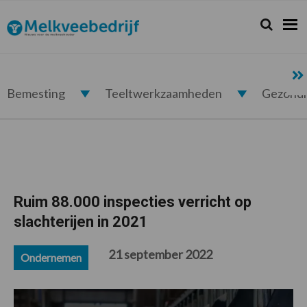
Spring
Door
Spring
Spring
naar
naar
naar
naar
Zoeken...
Zoek
Melkveebedrijf.nl
de
de
de
de
hoofdnavigatie
hoofd
eerste
voettekst
inhoud
sidebar
Bemesting
Teeltwerkzaamheden
Gezond
Ruim 88.000 inspecties verricht op
slachterijen in 2021
21 september 2022
Ondernemen