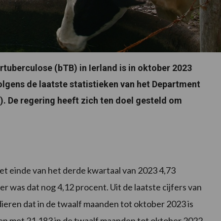
tuberculose (bTB) in Ierland is in oktober 2023
Volgens de laatste statistieken van het Department
. De regering heeft zich ten doel gesteld om
 het einde van het derde kwartaal van 2023 4,73
r was dat nog 4,12 procent. Uit de laatste cijfers van
dieren dat in de twaalf maanden tot oktober 2023 is
ken met 21.183 in de twaalf maanden tot oktober 2022.