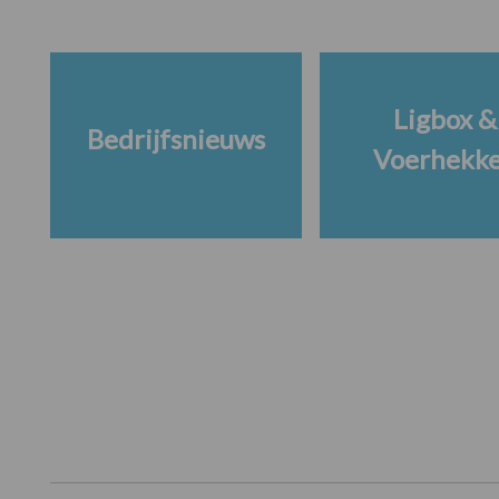
Ligbox &
Bedrijfsnieuws
Voerhekk
Footer