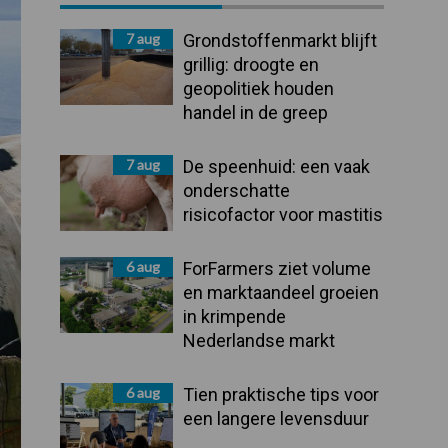
Sidebar
7 aug
Grondstoffenmarkt blijft
grillig: droogte en
geopolitiek houden
handel in de greep
7 aug
De speenhuid: een vaak
onderschatte
risicofactor voor mastitis
6 aug
ForFarmers ziet volume
en marktaandeel groeien
in krimpende
Nederlandse markt
6 aug
Tien praktische tips voor
een langere levensduur