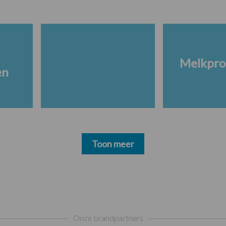
Melkpro
en
Toon meer
Onze brandpartners