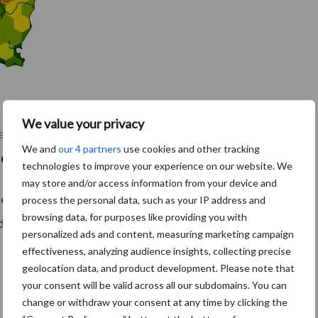
We value your privacy
We and
our 4 partners
use cookies and other tracking
se
technologies to improve your experience on our website. We
may store and/or access information from your device and
t Nationale Programma voor de Uitroeiing van
process the personal data, such as your IP address and
browsing data, for purposes like providing you with
de kwartaal van 2023 49,9 miljoen euro.
personalized ads and content, measuring marketing campaign
effectiveness, analyzing audience insights, collecting precise
geolocation data, and product development. Please note that
your consent will be valid across all our subdomains. You can
change or withdraw your consent at any time by clicking the