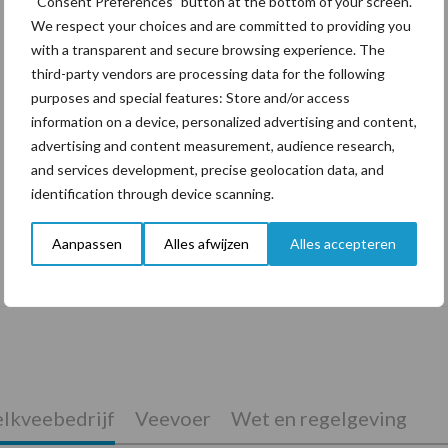
“Consent Preferences” button at the bottom of your screen.
We respect your choices and are committed to providing you
with a transparent and secure browsing experience. The
third-party vendors are processing data for the following
purposes and special features: Store and/or access
information on a device, personalized advertising and content,
advertising and content measurement, audience research,
and services development, precise geolocation data, and
identification through device scanning.
Aanpassen
Alles afwijzen
Alles accepteren
De speenhuid: een vaak onderschatte
risicofactor voor mastitis
lkveebedrijf
Veevoer
Wet en regelgeving