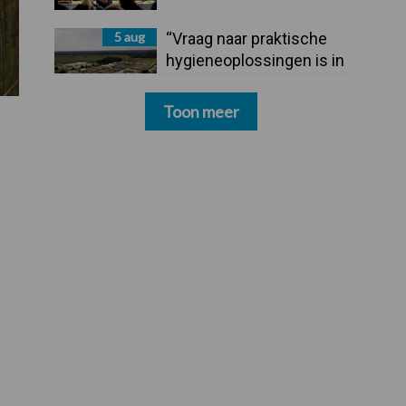
5 aug
“Vraag naar praktische
hygieneoplossingen is in
Polen groter dan ooit”
Toon meer