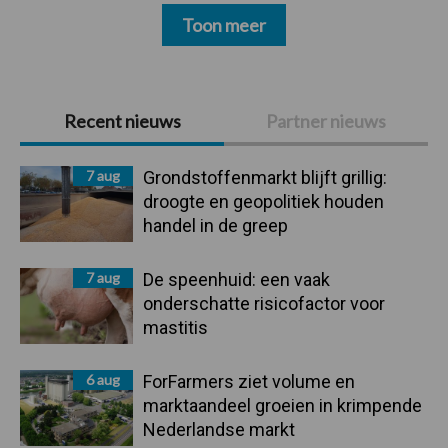
Toon meer
Primaire
Recent nieuws
Partner nieuws
Sidebar
7 aug
Grondstoffenmarkt blijft grillig:
droogte en geopolitiek houden
handel in de greep
7 aug
De speenhuid: een vaak
onderschatte risicofactor voor
mastitis
6 aug
ForFarmers ziet volume en
marktaandeel groeien in krimpende
Nederlandse markt