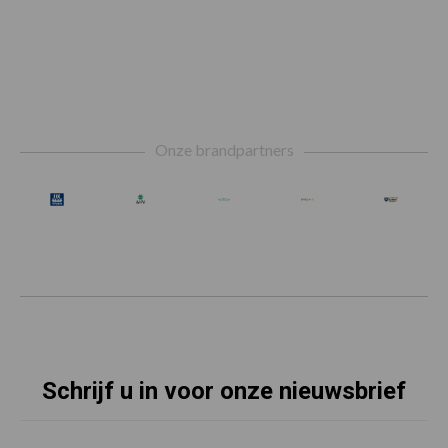
Footer
Onze brandpartners
Schrijf u in voor onze nieuwsbrief