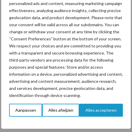
personalized ads and content, measuring marketing campaign
ForFarmers ziet volume en
marktaandeel groeien in
effectiveness, analyzing audience insights, collecting precise
krimpende Nederlandse
geolocation data, and product development. Please note that
markt
your consent will be valid across all our subdomains. You can
change or withdraw your consent at any time by clicking the
“Consent Preferences” button at the bottom of your screen.
We respect your choices and are committed to providing you
Themapagina's
with a transparent and secure browsing experience. The
third-party vendors are processing data for the following
Diergezondheid
Bemesting
Fokkerij
Melkv
purposes and special features: Store and/or access
information on a device, personalized advertising and content,
advertising and content measurement, audience research,
and services development, precise geolocation data, and
identification through device scanning.
Ligbox &
Bedrijfsnieuws
Voerhekken
Aanpassen
Alles afwijzen
Alles accepteren