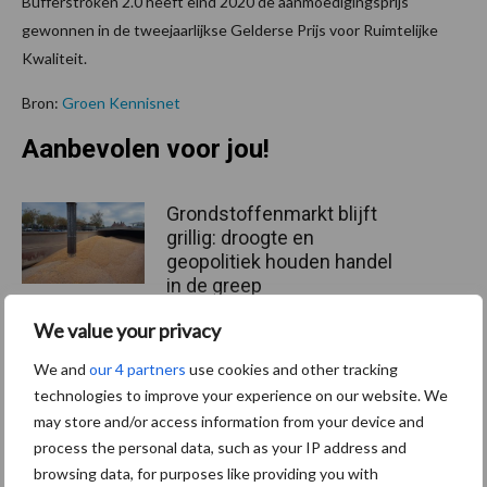
Bufferstroken 2.0 heeft eind 2020 de aanmoedigingsprijs
gewonnen in de tweejaarlijkse Gelderse Prijs voor Ruimtelijke
Kwaliteit.
Bron:
Groen Kennisnet
Aanbevolen voor jou!
Grondstoffenmarkt blijft
grillig: droogte en
geopolitiek houden handel
in de greep
We value your privacy
De speenhuid: een vaak
We and
our 4 partners
use cookies and other tracking
onderschatte risicofactor
technologies to improve your experience on our website. We
voor mastitis
may store and/or access information from your device and
process the personal data, such as your IP address and
browsing data, for purposes like providing you with