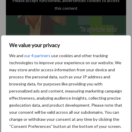
Please accept functioneel, advertenties cookies to access
this content
We value your privacy
We and
our 4 partners
use cookies and other tracking
technologies to improve your experience on our website. We
may store and/or access information from your device and
Bron:
LTO
process the personal data, such as your IP address and
browsing data, for purposes like providing you with
Aanbevolen voor jou!
personalized ads and content, measuring marketing campaign
effectiveness, analyzing audience insights, collecting precise
De speenhuid: een vaak
geolocation data, and product development. Please note that
onderschatte risicofactor
your consent will be valid across all our subdomains. You can
voor mastitis
change or withdraw your consent at any time by clicking the
“Consent Preferences” button at the bottom of your screen.