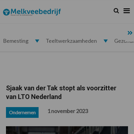
Spring
Door
Spring
Spring
naar
naar
naar
naar
Zoeken...
Zoek
Melkveebedrijf.nl
de
de
de
de
hoofdnavigatie
hoofd
eerste
voettekst
inhoud
sidebar
Bemesting
Teeltwerkzaamheden
Gezond
Sjaak van der Tak stopt als voorzitter
van LTO Nederland
1 november 2023
Ondernemen