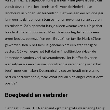
Van der Tak: “De afgelopen drie jaar heb ik het gewaardeerd om
vanuit deze rol van betekenis te zijn voor de Nederlandse
landbouw, in binnen- en buitenland. Het was een eer om drie jaar
lang een gezicht en een stem te mogen geven aan onze boeren
en tuinders. Zo’n opdracht kun je alleen waarmaken als je je daar
honderd procent voor inzet. Maar daardoor legde het ook een
groot beslag, op mezelf en op mijn gezin en familie. Nu ik 67 ben
geworden, heb ik het besluit genomen om een stap terug te
zetten. Óók vanwege het feit dat er in politiek Den Haag de
komende maanden veel zal veranderen. Het is effectiever en
wenselijker als een nieuwe voorzitter die verandering vanaf het
begin mee kan maken. De agrarische sector houdt mijn warme
hart en betrokkenheid, maar vanaf januari niet langer vanuit deze
positie.”
Boegbeeld en verbinder
Het bestuur van LTO Nederland kijkt met grote waardering terug