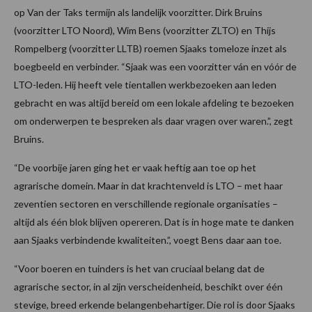
op Van der Taks termijn als landelijk voorzitter. Dirk Bruins
(voorzitter LTO Noord), Wim Bens (voorzitter ZLTO) en Thijs
Rompelberg (voorzitter LLTB) roemen Sjaaks tomeloze inzet als
boegbeeld en verbinder. “Sjaak was een voorzitter ván en vóór de
LTO-leden. Hij heeft vele tientallen werkbezoeken aan leden
gebracht en was altijd bereid om een lokale afdeling te bezoeken
om onderwerpen te bespreken als daar vragen over waren.”, zegt
Bruins.
“De voorbije jaren ging het er vaak heftig aan toe op het
agrarische domein. Maar in dat krachtenveld is LTO – met haar
zeventien sectoren en verschillende regionale organisaties –
altijd als één blok blijven opereren. Dat is in hoge mate te danken
aan Sjaaks verbindende kwaliteiten.”, voegt Bens daar aan toe.
“Voor boeren en tuinders is het van cruciaal belang dat de
agrarische sector, in al zijn verscheidenheid, beschikt over één
stevige, breed erkende belangenbehartiger. Die rol is door Sjaaks