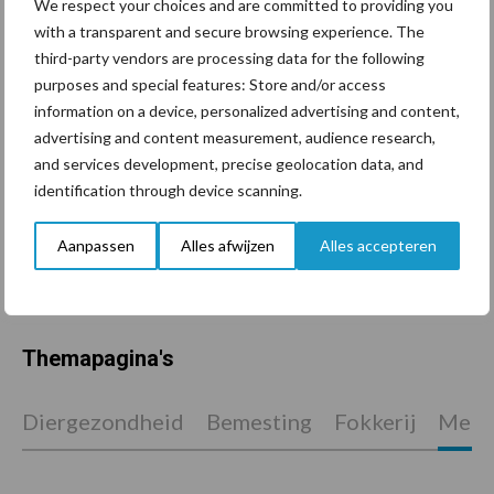
We respect your choices and are committed to providing you
with a transparent and secure browsing experience. The
ForFarmers ziet volume en
third-party vendors are processing data for the following
marktaandeel groeien in
purposes and special features: Store and/or access
krimpende Nederlandse
markt
information on a device, personalized advertising and content,
advertising and content measurement, audience research,
and services development, precise geolocation data, and
Tien praktische tips voor
identification through device scanning.
een langere levensduur
Aanpassen
Alles afwijzen
Alles accepteren
Themapagina's
Diergezondheid
Bemesting
Fokkerij
Melkv