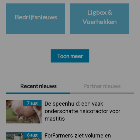
Ligbox &
Bedrijfsnieuws
Voerhekken
Toon meer
Primaire
Recent nieuws
Partner nieuws
Sidebar
7 aug
De speenhuid: een vaak
onderschatte risicofactor voor
mastitis
6 aug
ForFarmers ziet volume en