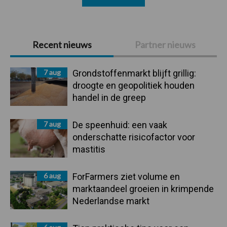
Primaire
Recent nieuws
Partner nieuws
Sidebar
7 aug
Grondstoffenmarkt blijft grillig:
droogte en geopolitiek houden
handel in de greep
7 aug
De speenhuid: een vaak
onderschatte risicofactor voor
mastitis
6 aug
ForFarmers ziet volume en
marktaandeel groeien in krimpende
Nederlandse markt