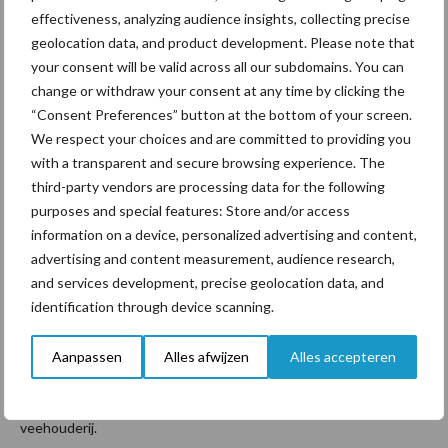
geholpen heeft om weloverwogen keuzes te maken.
effectiveness, analyzing audience insights, collecting precise
geolocation data, and product development. Please note that
Hoewel niet alles direct kan worden toegeschreven aan het
your consent will be valid across all our subdomains. You can
project, is het duidelijk dat het project ‘Betere stal voor koe en
change or withdraw your consent at any time by clicking the
klimaat’ een waardevolle bijdrage heeft geleverd aan de verdere
“Consent Preferences” button at the bottom of your screen.
verduurzaming en verbetering van de veehouderijsector. De
We respect your choices and are committed to providing you
kennis die tijdens de groepsbijeenkomsten werd gedeeld, de
with a transparent and secure browsing experience. The
persoonlijke begeleiding en de uitwisseling van ervaringen
third-party vendors are processing data for the following
tussen de deelnemers hebben ervoor gezorgd dat veehouders
purposes and special features: Store and/or access
met meer vertrouwen en expertise hun stallen konden
information on a device, personalized advertising and content,
optimaliseren voor de toekomst.
advertising and content measurement, audience research,
and services development, precise geolocation data, and
Het project heeft daarmee niet alleen bijgedragen aan het
identification through device scanning.
verbeteren van het koecomfort, maar ook aan het versterken van
de bewustwording rondom duurzame veehouderijpraktijken. Het
Aanpassen
Alles afwijzen
Alles accepteren
succes van dit project benadrukt het belang van samenwerking
en kennisdeling voor een duurzamere en diervriendelijkere
veehouderij.