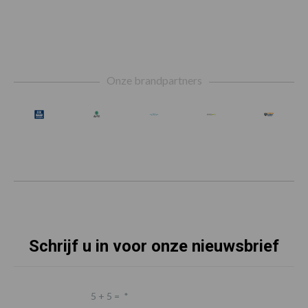
Footer
Onze brandpartners
Schrijf u in voor onze nieuwsbrief
5 + 5 =
*