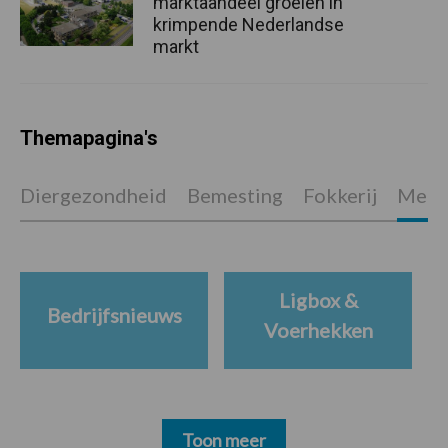
marktaandeel groeien in
krimpende Nederlandse
markt
Themapagina's
Diergezondheid
Bemesting
Fokkerij
Melkv
Ligbox &
Bedrijfsnieuws
Voerhekken
Toon meer