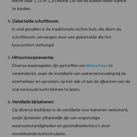
meter naar 1.15 of 1.20 meter. Dit om de koeien meer ruimte
te bieden.
Gekartelde schoftboom:
in veel gevallen is de traditionele rechte buis, die dient als
schoftboom, vervangen door een gekartelde die het
koecomfort verhoogd.
Hittestresspreventie:
Diverse maatregelen zijn getroffen om
hittestress
te
verminderen, zoals de installatie van waterverneveling bij de
voerhekken en sproeiers op het dak of aan de zijkanten van de
stal om koude lucht binnen te laten.
Ventilatie bij kalveren:
Op diverse bedrijven is de ventilatie voor kalveren verbeterd,
zodat zij minder afhankelijk zijn van ongunstige
weersomstandigheden en gezondheidsrisico’s door
onvoldoende luchtcirculatie.