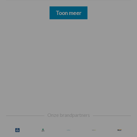
Toon meer
Footer
Onze brandpartners