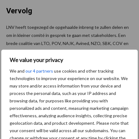
Vervolg
LNV heeft toegezegd de opgehaalde inbreng te zullen delen en
om in kleiner comité in gesprek te gaan met stakeholders. Een
brede coalitie van LTO, POV, NAJK, Avined, NZO, SBK, COV en
Vee&Logistiek Nederland trekken in dit dossier gezamenlijk op.
We value your privacy
Sinds begin juni is er tweewekelijks overleg gevoerd met LNV
over dit onderwerp en blijven dat voortzetten. Daarbij staat
We and
our 4 partners
use cookies and other tracking
voorop om te komen tot een wetswijziging waarvan de inhoud
technologies to improve your experience on our website. We
voor de sectoren tot een werkbare situatie met realistisch
may store and/or access information from your device and
tijdspad leidt die aansluit bij eerdere ambities en sectorplannen.
process the personal data, such as your IP address and
browsing data, for purposes like providing you with
Bron:
LTO Nederland
personalized ads and content, measuring marketing campaign
effectiveness, analyzing audience insights, collecting precise
Aanbevolen voor jou!
geolocation data, and product development. Please note that
your consent will be valid across all our subdomains. You can
ForFarmers ziet volume en
change or withdraw your consent at any time by clicking the