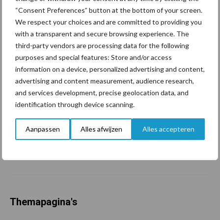
marktaandeel groeien in
“Consent Preferences” button at the bottom of your screen.
krimpende Nederlandse
We respect your choices and are committed to providing you
markt
with a transparent and secure browsing experience. The
third-party vendors are processing data for the following
purposes and special features: Store and/or access
Tien praktische tips voor
information on a device, personalized advertising and content,
een langere levensduur
advertising and content measurement, audience research,
and services development, precise geolocation data, and
identification through device scanning.
“Vraag naar praktische
Aanpassen
Alles afwijzen
Alles accepteren
hygieneoplossingen is in
Polen groter dan ooit”
Themapagina's