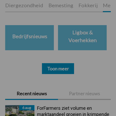
Diergezondheid
Bemesting
Fokkerij
Melkv
Ligbox &
Bedrijfsnieuws
Voerhekken
Toon meer
Primaire
Recent nieuws
Partner nieuws
Sidebar
6 aug
ForFarmers ziet volume en
marktaandeel groeien in krimpende