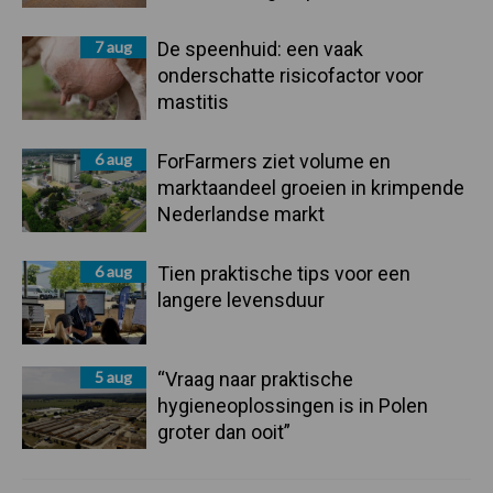
7 aug
De speenhuid: een vaak
onderschatte risicofactor voor
mastitis
6 aug
ForFarmers ziet volume en
marktaandeel groeien in krimpende
Nederlandse markt
6 aug
Tien praktische tips voor een
langere levensduur
5 aug
“Vraag naar praktische
hygieneoplossingen is in Polen
groter dan ooit”