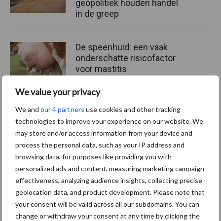
geopolitiek houden handel
in de greep
De speenhuid: een vaak
onderschatte risicofactor
voor mastitis
We value your privacy
We and
our 4 partners
use cookies and other tracking
ForFarmers ziet volume en
technologies to improve your experience on our website. We
marktaandeel groeien in
krimpende Nederlandse
may store and/or access information from your device and
markt
process the personal data, such as your IP address and
browsing data, for purposes like providing you with
personalized ads and content, measuring marketing campaign
effectiveness, analyzing audience insights, collecting precise
Themapagina's
geolocation data, and product development. Please note that
your consent will be valid across all our subdomains. You can
change or withdraw your consent at any time by clicking the
Diergezondheid
Bemesting
Fokkerij
Melkv