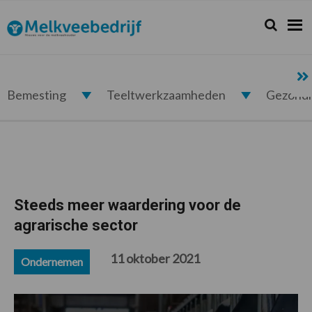
Spring
Door
Spring
Spring
naar
naar
naar
naar
Zoeken...
Zoek
Melkveebedrijf.nl
de
de
de
de
hoofdnavigatie
hoofd
eerste
voettekst
inhoud
sidebar
Bemesting
Teeltwerkzaamheden
Gezond
Steeds meer waardering voor de
agrarische sector
11 oktober 2021
Ondernemen