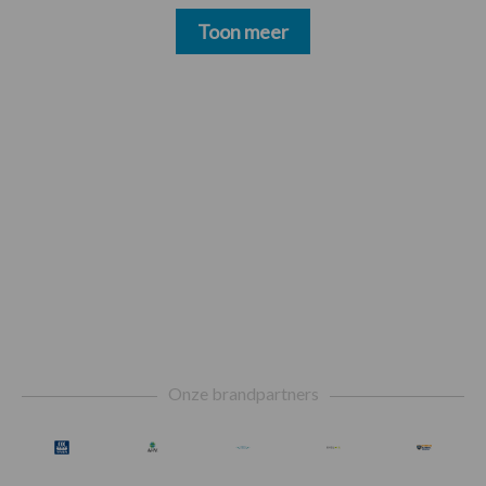
Toon meer
Footer
Onze brandpartners