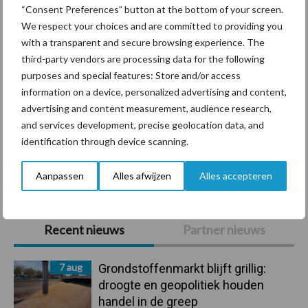
“Consent Preferences” button at the bottom of your screen.
We respect your choices and are committed to providing you
with a transparent and secure browsing experience. The
third-party vendors are processing data for the following
Ligbox &
purposes and special features: Store and/or access
Bedrijfsnieuws
Voerhekken
information on a device, personalized advertising and content,
advertising and content measurement, audience research,
and services development, precise geolocation data, and
identification through device scanning.
Toon meer
Aanpassen
Alles afwijzen
Alles accepteren
Primaire
Recent nieuws
Partner nieuws
Sidebar
7 aug
Grondstoffenmarkt blijft grillig:
droogte en geopolitiek houden
handel in de greep