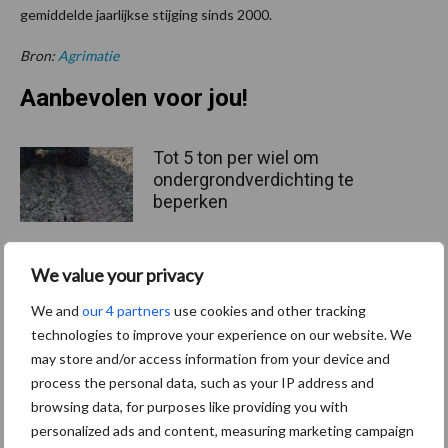
gemiddelde jaarlijkse stijging sinds 2000.
Bron:
Agrimatie
Aanbevolen voor jou!
Tot 5 ton per wiel om
ondergrondverdichting te
beperken
We value your privacy
Jaarverslag 2025 Royal A-
ware: omzet groeit,
We and
our 4 partners
use cookies and other tracking
nettoresultaat daalt
technologies to improve your experience on our website. We
may store and/or access information from your device and
process the personal data, such as your IP address and
browsing data, for purposes like providing you with
Machines en werktuigen
personalized ads and content, measuring marketing campaign
gewild doelwit criminelen