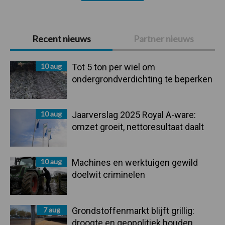
Primaire
Recent nieuws
Partner nieuws
Sidebar
10 aug
Tot 5 ton per wiel om
ondergrondverdichting te beperken
10 aug
Jaarverslag 2025 Royal A-ware:
omzet groeit, nettoresultaat daalt
10 aug
Machines en werktuigen gewild
doelwit criminelen
7 aug
Grondstoffenmarkt blijft grillig:
droogte en geopolitiek houden