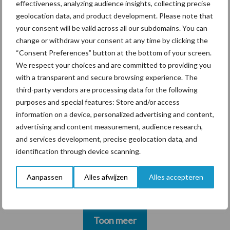
effectiveness, analyzing audience insights, collecting precise
geolocation data, and product development. Please note that
your consent will be valid across all our subdomains. You can
change or withdraw your consent at any time by clicking the
“Consent Preferences” button at the bottom of your screen.
Themapagina's
We respect your choices and are committed to providing you
with a transparent and secure browsing experience. The
third-party vendors are processing data for the following
Diergezondheid
Bemesting
Fokkerij
Melkv
purposes and special features: Store and/or access
information on a device, personalized advertising and content,
advertising and content measurement, audience research,
and services development, precise geolocation data, and
Ligbox &
identification through device scanning.
Bedrijfsnieuws
Voerhekken
Aanpassen
Alles afwijzen
Alles accepteren
Toon meer