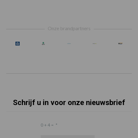
Footer
Onze brandpartners
Schrijf u in voor onze nieuwsbrief
0 + 4 =
*