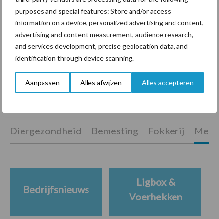
purposes and special features: Store and/or access
information on a device, personalized advertising and content,
ForFarmers ziet volume en
advertising and content measurement, audience research,
marktaandeel groeien in
and services development, precise geolocation data, and
krimpende Nederlandse
markt
identification through device scanning.
Aanpassen
Alles afwijzen
Alles accepteren
Themapagina's
Diergezondheid
Bemesting
Fokkerij
Melkv
Ligbox &
Bedrijfsnieuws
Voerhekken