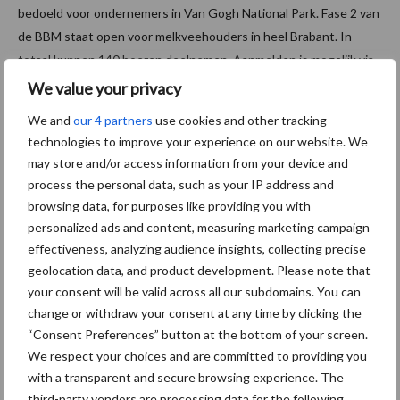
bedoeld voor ondernemers in Van Gogh National Park. Fase 2 van
de BBM staat open voor melkveehouders in heel Brabant. In
totaal kunnen 140 boeren deelnemen. Aanmelden is mogelijk via
de collectieven agrarisch natuurbeheer:
anbbrabant.nl/
.
We value your privacy
Bron:
ZLTO
We and
our 4 partners
use cookies and other tracking
technologies to improve your experience on our website. We
Aanbevolen voor jou!
may store and/or access information from your device and
process the personal data, such as your IP address and
browsing data, for purposes like providing you with
Grondstoffenmarkt blijft
personalized ads and content, measuring marketing campaign
grillig: droogte en
geopolitiek houden handel
effectiveness, analyzing audience insights, collecting precise
in de greep
geolocation data, and product development. Please note that
your consent will be valid across all our subdomains. You can
change or withdraw your consent at any time by clicking the
De speenhuid: een vaak
“Consent Preferences” button at the bottom of your screen.
onderschatte risicofactor
We respect your choices and are committed to providing you
voor mastitis
with a transparent and secure browsing experience. The
third-party vendors are processing data for the following