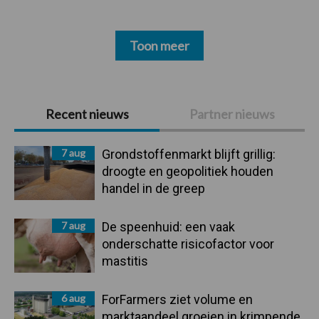
Toon meer
Primaire
Recent nieuws
Partner nieuws
Sidebar
7 aug
Grondstoffenmarkt blijft grillig:
droogte en geopolitiek houden
handel in de greep
7 aug
De speenhuid: een vaak
onderschatte risicofactor voor
mastitis
6 aug
ForFarmers ziet volume en
marktaandeel groeien in krimpende