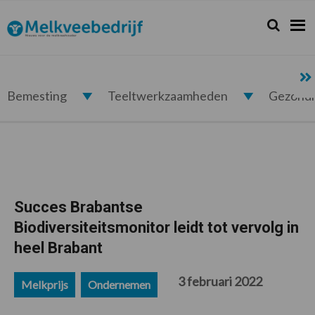
Spring
Door
Spring
Spring
naar
naar
naar
naar
Zoeken...
Zoek
Melkveebedrijf.nl
de
de
de
de
hoofdnavigatie
hoofd
eerste
voettekst
inhoud
sidebar
Bemesting
Teeltwerkzaamheden
Gezond
Succes Brabantse
Biodiversiteitsmonitor leidt tot vervolg in
heel Brabant
3 februari 2022
Melkprijs
Ondernemen