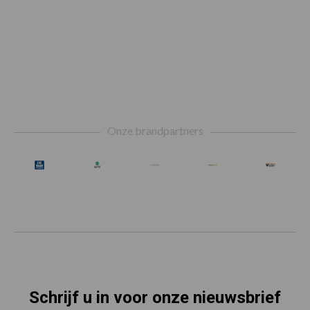
Footer
Onze brandpartners
Schrijf u in voor onze nieuwsbrief