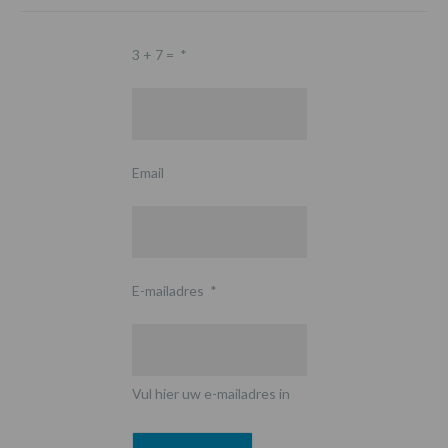
3 + 7 =
*
Email
E-mailadres
*
Vul hier uw e-mailadres in