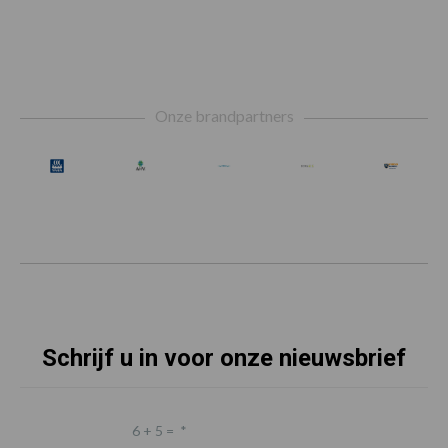
Footer
Onze brandpartners
Schrijf u in voor onze nieuwsbrief
6 + 5 =
*