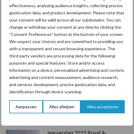
naar een nieuwe locatie, direct aan de slag. En dat is een absoluut
effectiveness, analyzing audience insights, collecting precise
voordeel.”
geolocation data, and product development. Please note that
your consent will be valid across all our subdomains. You can
Bron:
DLV Advies
change or withdraw your consent at any time by clicking the
“Consent Preferences” button at the bottom of your screen.
Aanbevolen voor jou!
We respect your choices and are committed to providing you
with a transparent and secure browsing experience. The
Nieuw aan Schmallenberg
third-party vendors are processing data for the following
gerelateerd virus ontdekt in
purposes and special features: Store and/or access
Duitsland
information on a device, personalized advertising and content,
advertising and content measurement, audience research,
and services development, precise geolocation data, and
identification through device scanning.
Tot 5 ton per wiel om
ondergrondverdichting te
beperken
Aanpassen
Alles afwijzen
Alles accepteren
Jaarverslag 2025 Royal A-