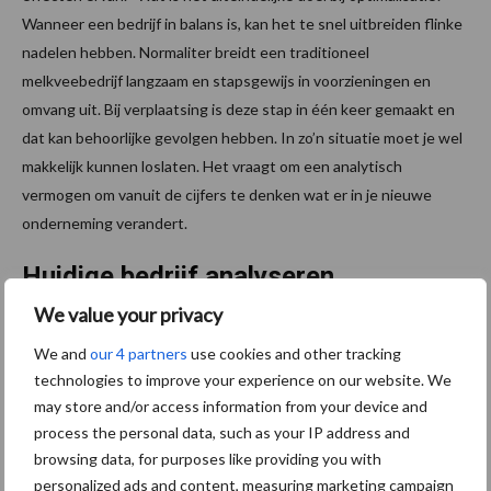
Wanneer een bedrijf in balans is, kan het te snel uitbreiden flinke
nadelen hebben. Normaliter breidt een traditioneel
melkveebedrijf langzaam en stapsgewijs in voorzieningen en
omvang uit. Bij verplaatsing is deze stap in één keer gemaakt en
dat kan behoorlijke gevolgen hebben. In zo’n situatie moet je wel
makkelijk kunnen loslaten. Het vraagt om een analytisch
vermogen om vanuit de cĳfers te denken wat er in je nieuwe
onderneming verandert.
Huidige bedrijf analyseren
We value your privacy
Een analyse van het huidige bedrĳf en een doorrekening van de
We and
our 4 partners
use cookies and other tracking
nieuwe situatie maken daar uiteraard deel van uit. Werken vanuit
technologies to improve your experience on our website. We
de oude situatie en het voorgaande bedrĳf kopiëren naar de
may store and/or access information from your device and
nieuwe locatie gaat niet op”, aldus Niek. Marc vult aan: ”Een
process the personal data, such as your IP address and
uitbreiding op een bestaande locatie is vaak een langlopend
browsing data, for purposes like providing you with
traject. Een veehouder kan, wanneer hij besluit tot uitbreiding
personalized ads and content, measuring marketing campaign