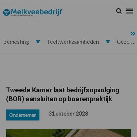
Spring
Door
Spring
Spring
naar
naar
naar
naar
Zoeken...
Zoek
Melkveebedrijf.nl
de
de
de
de
hoofdnavigatie
hoofd
eerste
voettekst
inhoud
sidebar
Bemesting
Teeltwerkzaamheden
Gezond
Tweede Kamer laat bedrijfsopvolging
(BOR) aansluiten op boerenpraktijk
31 oktober 2023
Ondernemen