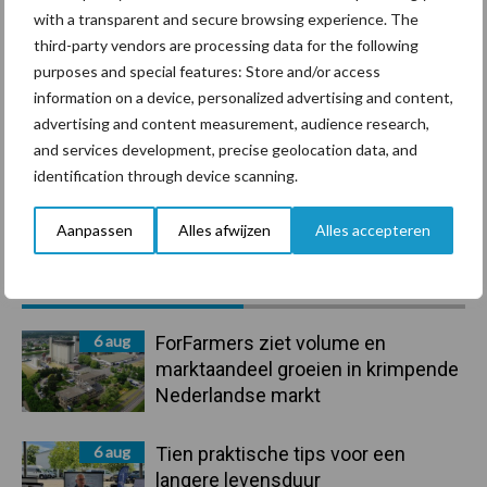
with a transparent and secure browsing experience. The
Ligbox &
Bedrijfsnieuws
third-party vendors are processing data for the following
Voerhekken
purposes and special features: Store and/or access
information on a device, personalized advertising and content,
advertising and content measurement, audience research,
and services development, precise geolocation data, and
Toon meer
identification through device scanning.
Aanpassen
Alles afwijzen
Alles accepteren
Primaire
Recent nieuws
Partner nieuws
Sidebar
6 aug
ForFarmers ziet volume en
marktaandeel groeien in krimpende
Nederlandse markt
6 aug
Tien praktische tips voor een
langere levensduur