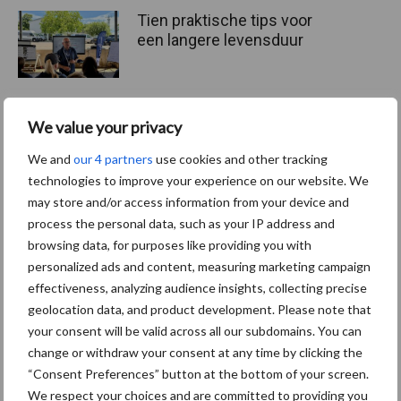
Tien praktische tips voor
een langere levensduur
We value your privacy
“Vraag naar praktische
hygieneoplossingen is in
We and
our 4 partners
use cookies and other tracking
Polen groter dan ooit”
technologies to improve your experience on our website. We
may store and/or access information from your device and
process the personal data, such as your IP address and
browsing data, for purposes like providing you with
personalized ads and content, measuring marketing campaign
Themapagina's
effectiveness, analyzing audience insights, collecting precise
geolocation data, and product development. Please note that
Diergezondheid
Bemesting
Fokkerij
Melkv
your consent will be valid across all our subdomains. You can
change or withdraw your consent at any time by clicking the
“Consent Preferences” button at the bottom of your screen.
We respect your choices and are committed to providing you