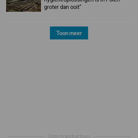
groter dan ooit”
Toon meer
Footer
Onze brandpartners