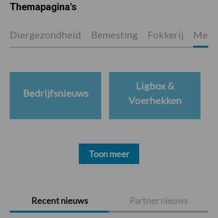
Themapagina's
Diergezondheid
Bemesting
Fokkerij
Melkv
Ligbox &
Bedrijfsnieuws
Voerhekken
Toon meer
Primaire
Recent nieuws
Partner nieuws
Sidebar