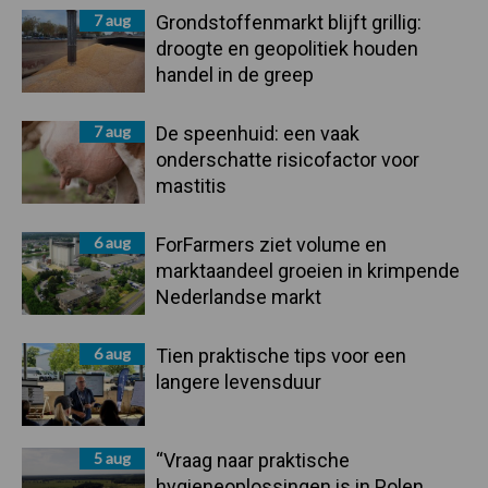
7 aug
Grondstoffenmarkt blijft grillig:
droogte en geopolitiek houden
handel in de greep
7 aug
De speenhuid: een vaak
onderschatte risicofactor voor
mastitis
6 aug
ForFarmers ziet volume en
marktaandeel groeien in krimpende
Nederlandse markt
6 aug
Tien praktische tips voor een
langere levensduur
5 aug
“Vraag naar praktische
hygieneoplossingen is in Polen