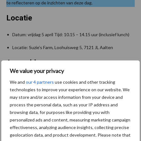
te reflecteren op de inzichten van deze dag.
Locatie
Datum: vrijdag 5 april Tijd: 10.15 – 14.15 uur (inclusief lunch)
Locatie: Suzie’s Farm, Loohuisweg 5, 7121 JL Aalten
Aanmelden
We value your privacy
Mis deze kans niet om deel te nemen aan een dag vol inzichten en
We and
our 4 partners
use cookies and other tracking
inspiratie. Aanmelden is verplicht en kan tot en met 27 maart
technologies to improve your experience on our website. We
2024 via
deze website
.
may store and/or access information from your device and
process the personal data, such as your IP address and
Bron:
DLV Advies
browsing data, for purposes like providing you with
personalized ads and content, measuring marketing campaign
Beeld: Ter illustratie
effectiveness, analyzing audience insights, collecting precise
Aanbevolen voor jou!
geolocation data, and product development. Please note that