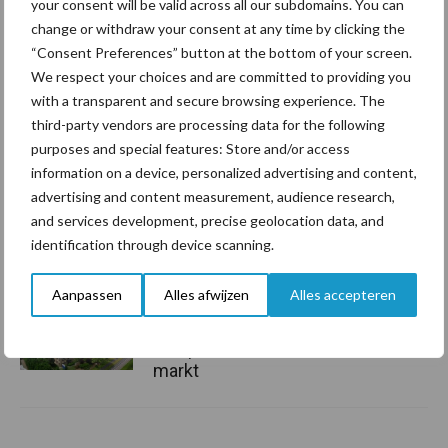
your consent will be valid across all our subdomains. You can
change or withdraw your consent at any time by clicking the
Grondstoffenmarkt blijft
“Consent Preferences” button at the bottom of your screen.
grillig: droogte en
We respect your choices and are committed to providing you
geopolitiek houden handel
with a transparent and secure browsing experience. The
in de greep
third-party vendors are processing data for the following
purposes and special features: Store and/or access
De speenhuid: een vaak
information on a device, personalized advertising and content,
onderschatte risicofactor
advertising and content measurement, audience research,
voor mastitis
and services development, precise geolocation data, and
identification through device scanning.
Aanpassen
Alles afwijzen
Alles accepteren
ForFarmers ziet volume en
marktaandeel groeien in
krimpende Nederlandse
markt