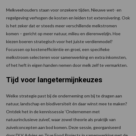
Melkveehouders staan voor onzekere tijden. Nieuwe wet- en
regelgeving verhogen de kosten en leiden tot extensivering. Ook
is het zeker dat er steeds meer verschillende melkstromen
komen – gericht op meer natuur, milieu en dierenwelzijn. Hoe
kiezen boeren strategisch voor het juiste verdienmodel?
Focussen op kostenefficiëntie en groei, een specifieke
melkstroom selecteren voor samenwerking en extra inkomsten,
of het heft in eigen handen nemen door melk zelf te vermarkten.
Tijd voor langetermijnkeuzes
Welke strategie past bij de onderneming om bij te dragen aan
natuur, landschap en biodiversiteit én daar winst mee te maken?
Ontdek het in de kennissessie ‘Ondernemen met
natuurinclusieve zuivel’, waar zowel theorie als praktijk van
zuivelconcepten aan bod komen. Deze sessie, georganiseerd
door DLV Advies en True Food Projects in samenwerking met de