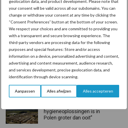
Bron:
CBS
geolocation data, and product development. Please note that
your consent will be valid across all our subdomains. You can
Aanbevolen voor jou!
change or withdraw your consent at any time by clicking the
“Consent Preferences” button at the bottom of your screen.
We respect your choices and are committed to providing you
ForFarmers ziet volume en
marktaandeel groeien in
with a transparent and secure browsing experience. The
krimpende Nederlandse
third-party vendors are processing data for the following
markt
purposes and special features: Store and/or access
information on a device, personalized advertising and content,
advertising and content measurement, audience research,
Tien praktische tips voor
and services development, precise geolocation data, and
een langere levensduur
identification through device scanning.
Aanpassen
Alles afwijzen
Alles accepteren
“Vraag naar praktische
hygieneoplossingen is in
Polen groter dan ooit”