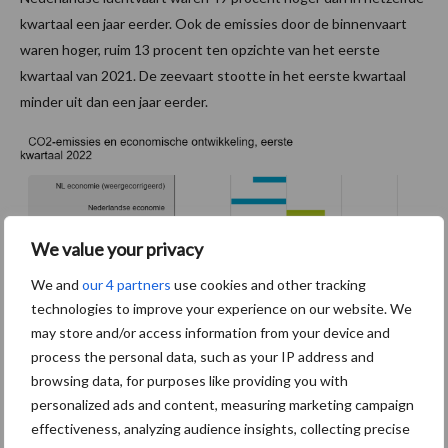
kwartaal een jaar eerder. Ook de emissies door de binnenvaart
waren hoger, ruim 13 procent ten opzichte van het eerste
kwartaal van 2021. De zeevaart stootte in het eerste kwartaal
minder uit dan een jaar eerder.
We value your privacy
We and
our 4 partners
use cookies and other tracking
technologies to improve your experience on our website. We
may store and/or access information from your device and
process the personal data, such as your IP address and
browsing data, for purposes like providing you with
personalized ads and content, measuring marketing campaign
effectiveness, analyzing audience insights, collecting precise