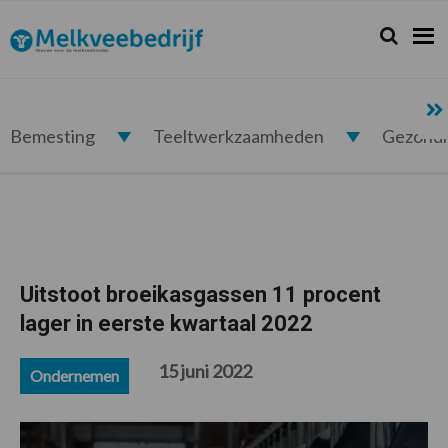
Spring
Door
Spring
Spring
naar
naar
naar
naar
Zoeken...
Zoek
Melkveebedrijf.nl
de
de
de
de
hoofdnavigatie
hoofd
eerste
voettekst
inhoud
sidebar
Bemesting
Teeltwerkzaamheden
Gezond
Uitstoot broeikasgassen 11 procent
lager in eerste kwartaal 2022
15 juni 2022
Ondernemen