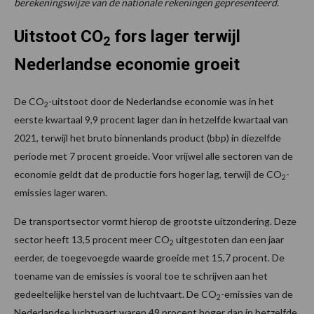
berekeningswijze van de nationale rekeningen gepresenteerd.
Uitstoot CO
fors lager terwijl
2
Nederlandse economie groeit
De CO
-uitstoot door de Nederlandse economie was in het
2
eerste kwartaal 9,9 procent lager dan in hetzelfde kwartaal van
2021, terwijl het bruto binnenlands product (bbp) in diezelfde
periode met 7 procent groeide. Voor vrijwel alle sectoren van de
economie geldt dat de productie fors hoger lag, terwijl de CO
-
2
emissies lager waren.
De transportsector vormt hierop de grootste uitzondering. Deze
sector heeft 13,5 procent meer CO
uitgestoten dan een jaar
2
eerder, de toegevoegde waarde groeide met 15,7 procent. De
toename van de emissies is vooral toe te schrijven aan het
gedeeltelijke herstel van de luchtvaart. De CO
-emissies van de
2
Nederlandse luchtvaart waren 49 procent hoger dan in hetzelfde