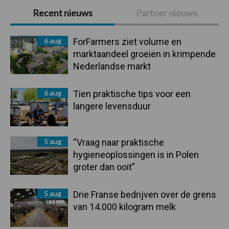
Primaire
Recent nieuws
Partner nieuws
Sidebar
6 aug
ForFarmers ziet volume en
marktaandeel groeien in krimpende
Nederlandse markt
6 aug
Tien praktische tips voor een
langere levensduur
5 aug
“Vraag naar praktische
hygieneoplossingen is in Polen
groter dan ooit”
5 aug
Drie Franse bedrijven over de grens
van 14.000 kilogram melk