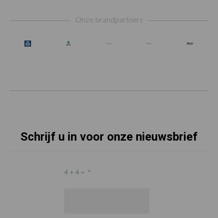
Footer
Onze brandpartners
Schrijf u in voor onze nieuwsbrief
4 + 4 =
*