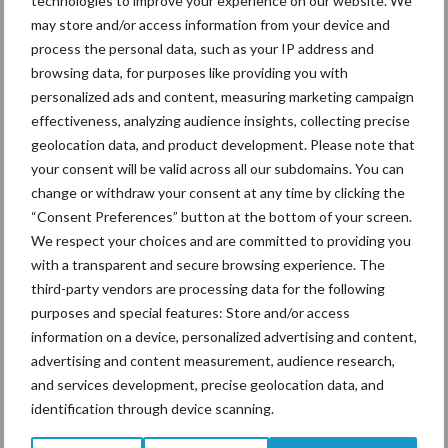
technologies to improve your experience on our website. We
may store and/or access information from your device and
process the personal data, such as your IP address and
Drie Franse bedrijven over
browsing data, for purposes like providing you with
de grens van 14.000
personalized ads and content, measuring marketing campaign
kilogram melk
effectiveness, analyzing audience insights, collecting precise
geolocation data, and product development. Please note that
your consent will be valid across all our subdomains. You can
change or withdraw your consent at any time by clicking the
Pöttinger introduceert
“Consent Preferences” button at the bottom of your screen.
compacte dubbelrotor-
We respect your choices and are committed to providing you
zwadhark in de hef
with a transparent and secure browsing experience. The
third-party vendors are processing data for the following
purposes and special features: Store and/or access
information on a device, personalized advertising and content,
Themapagina's
advertising and content measurement, audience research,
and services development, precise geolocation data, and
identification through device scanning.
Diergezondheid
Bemesting
Fokkerij
Melkv