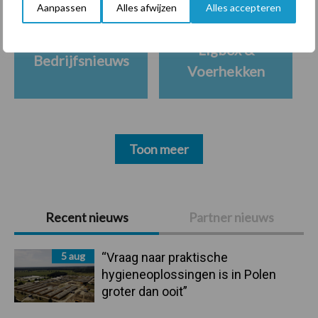
Aanpassen
Alles afwijzen
Alles accepteren
Ligbox &
Bedrijfsnieuws
Voerhekken
Toon meer
Primaire
Recent nieuws
Partner nieuws
Sidebar
5 aug
“Vraag naar praktische
hygieneoplossingen is in Polen
groter dan ooit”