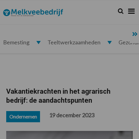
Spring
Door
Spring
Spring
naar
naar
naar
naar
Zoeken...
Zoek
Melkveebedrijf.nl
de
de
de
de
hoofdnavigatie
hoofd
eerste
voettekst
inhoud
sidebar
Bemesting
Teeltwerkzaamheden
Gezond
Vakantiekrachten in het agrarisch
bedrijf: de aandachtspunten
19 december 2023
Ondernemen