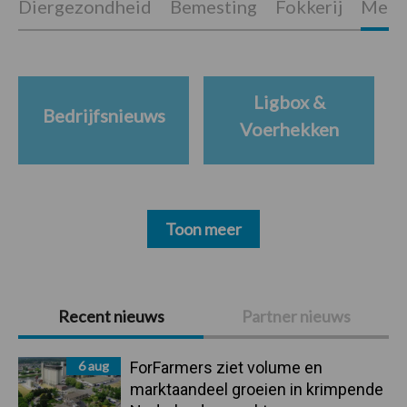
Diergezondheid
Bemesting
Fokkerij
Melkv
Ligbox &
Bedrijfsnieuws
Voerhekken
Toon meer
Primaire
Recent nieuws
Partner nieuws
Sidebar
6 aug
ForFarmers ziet volume en
marktaandeel groeien in krimpende