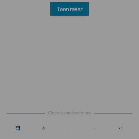
Toon meer
Footer
Onze brandpartners