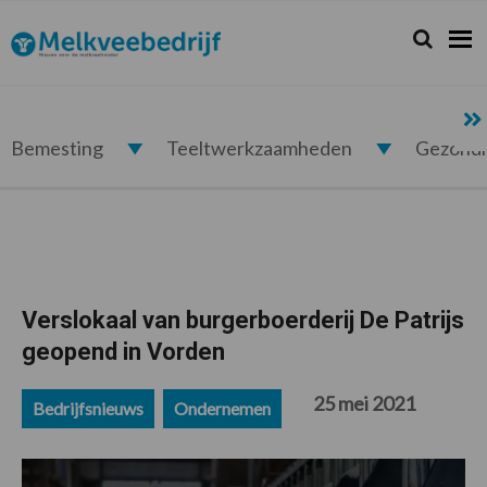
Spring
Door
Spring
Spring
naar
naar
naar
naar
Zoeken...
Zoek
Melkveebedrijf.nl
de
de
de
de
hoofdnavigatie
hoofd
eerste
voettekst
inhoud
sidebar
Bemesting
Teeltwerkzaamheden
Gezond
Verslokaal van burgerboerderij De Patrijs
geopend in Vorden
25 mei 2021
Bedrijfsnieuws
Ondernemen