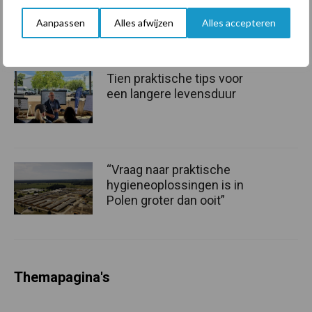
marktaandeel groeien in
krimpende Nederlandse
Aanpassen
Alles afwijzen
Alles accepteren
markt
Tien praktische tips voor
een langere levensduur
“Vraag naar praktische
hygieneoplossingen is in
Polen groter dan ooit”
Themapagina's