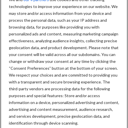
Versproducten uit de omgeving
technologies to improve your experience on our website. We
may store and/or access information from your device and
process the personal data, such as your IP address and
Ondanks dat initiatiefnemers van De Patrijs de melkveehouderij
browsing data, for purposes like providing you with
nu nog niet hebben overgenomen; zijn ze al wel volop bezig met
personalized ads and content, measuring marketing campaign
de productie van onder meer kaas, yoghurt en melk. Deze eigen
effectiveness, analyzing audience insights, collecting precise
producten worden aangevuld met die van duurzame boeren uit
geolocation data, and product development. Please note that
de directe omgeving. Regelink: “Zo kunnen we onze eerste leden
your consent will be valid across all our subdomains. You can
voorzien van mooie versproducten én onze eerste omzet maken.
change or withdraw your consent at any time by clicking the
Dit geeft aan de toekomstige financiers van de boerderij het
“Consent Preferences” button at the bottom of your screen.
vertrouwen dat wij ook daadwerkelijk deze directe afzet kunnen
We respect your choices and are committed to providing you
realiseren.”
with a transparent and secure browsing experience. The
third-party vendors are processing data for the following
Bron:
Zutphens Persbureau
purposes and special features: Store and/or access
information on a device, personalized advertising and content,
Aanbevolen voor jou!
advertising and content measurement, audience research,
and services development, precise geolocation data, and
ForFarmers ziet volume en
identification through device scanning.