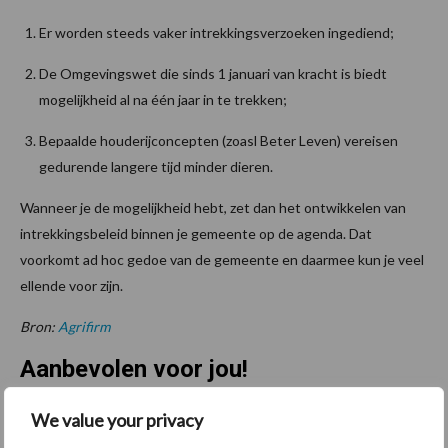
Er worden steeds vaker intrekkingsverzoeken ingediend;
De Omgevingswet die sinds 1 januari van kracht is biedt
mogelijkheid al na één jaar in te trekken;
Bepaalde houderijconcepten (zoasl Beter Leven) vereisen
gedurende langere tijd minder dieren.
Wanneer je de mogelijkheid hebt, zet dan het ontwikkelen van
intrekkingsbeleid binnen je gemeente op de agenda. Dat
voorkomt ad hoc gedoe van de gemeente en daarmee kun je veel
ellende voor zijn.
Bron:
Agrifirm
Aanbevolen voor jou!
We value your privacy
Grondstoffenmarkt blijft