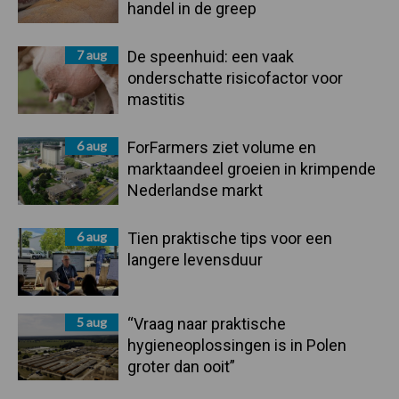
handel in de greep
7 aug
De speenhuid: een vaak
onderschatte risicofactor voor
mastitis
6 aug
ForFarmers ziet volume en
marktaandeel groeien in krimpende
Nederlandse markt
6 aug
Tien praktische tips voor een
langere levensduur
5 aug
“Vraag naar praktische
hygieneoplossingen is in Polen
groter dan ooit”