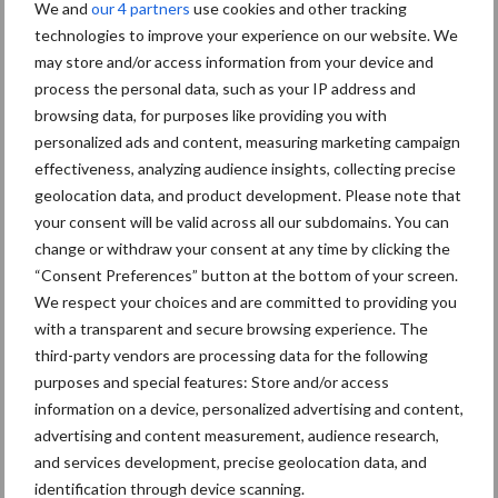
grillig: droogte en
We and
our 4 partners
use cookies and other tracking
geopolitiek houden handel
technologies to improve your experience on our website. We
in de greep
may store and/or access information from your device and
process the personal data, such as your IP address and
browsing data, for purposes like providing you with
De speenhuid: een vaak
personalized ads and content, measuring marketing campaign
onderschatte risicofactor
effectiveness, analyzing audience insights, collecting precise
voor mastitis
geolocation data, and product development. Please note that
your consent will be valid across all our subdomains. You can
change or withdraw your consent at any time by clicking the
ForFarmers ziet volume en
“Consent Preferences” button at the bottom of your screen.
marktaandeel groeien in
We respect your choices and are committed to providing you
krimpende Nederlandse
with a transparent and secure browsing experience. The
markt
third-party vendors are processing data for the following
purposes and special features: Store and/or access
information on a device, personalized advertising and content,
advertising and content measurement, audience research,
Themapagina's
and services development, precise geolocation data, and
identification through device scanning.