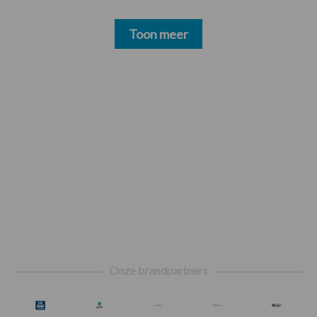
Toon meer
Footer
Onze brandpartners