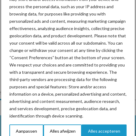
process the personal data, such as your IP address and
browsing data, for purposes like providing you with
personalized ads and content, measuring marketing campaign
effectiveness, analyzing audience insights, collecting precise
geolocation data, and product development. Please note that
“Vraag naar praktische
your consent will be valid across all our subdomains. You can
hygieneoplossingen is in Polen groter
change or withdraw your consent at any time by clicking the
dan ooit”
“Consent Preferences” button at the bottom of your screen.
We respect your choices and are committed to providing you
with a transparent and secure browsing experience. The
third-party vendors are processing data for the following
purposes and special features: Store and/or access
lkveebedrijf
Veevoer
Wet en regelgeving
information on a device, personalized advertising and content,
advertising and content measurement, audience research,
and services development, precise geolocation data, and
identification through device scanning.
Aanpassen
Alles afwijzen
Alles accepteren