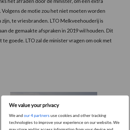
 het afraden door de minister, om een extra
n. Volgens de motie zou het niet moeten worden
zijn, te vriesbranden. LTO Melkveehouderij is
aan de gemaakte afspraken in 2019 wil houden. Dit
 te goede. LTO zal de minister vragen om ook met
We value your privacy
We and
our 4 partners
use cookies and other tracking
technologies to improve your experience on our website. We
may store and/or access information from your device and