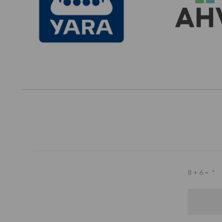
8 + 6 =
*