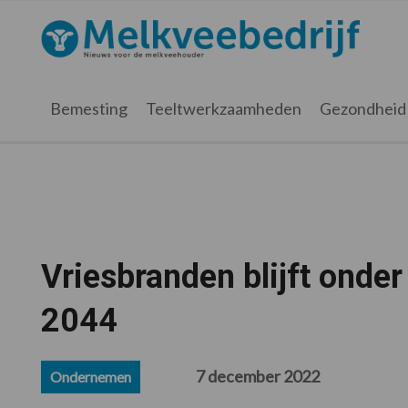
Spring
Door
Spring
Spring
naar
naar
naar
naar
Melkveebedrijf.nl
de
de
de
de
hoofdnavigatie
hoofd
eerste
voettekst
inhoud
sidebar
Bemesting
Teeltwerkzaamheden
Gezondheid
Vriesbranden blijft onde
2044
7 december 2022
Ondernemen