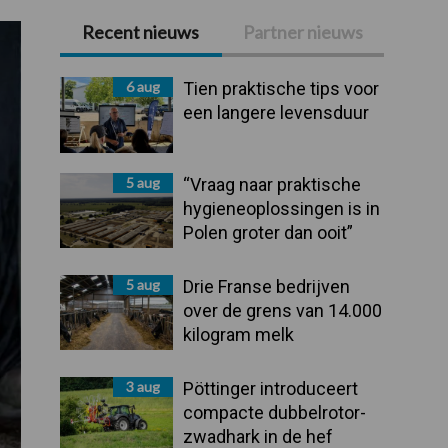
Recent nieuws
Partner nieuws
Primaire
Sidebar
6 aug
Tien praktische tips voor
een langere levensduur
5 aug
“Vraag naar praktische
hygieneoplossingen is in
Polen groter dan ooit”
5 aug
Drie Franse bedrijven
over de grens van 14.000
kilogram melk
3 aug
Pöttinger introduceert
compacte dubbelrotor-
zwadhark in de hef