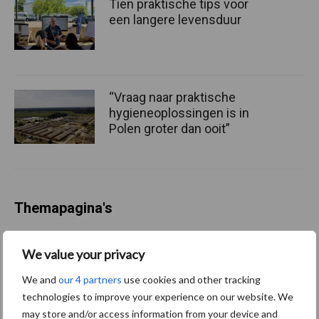
Tien praktische tips voor
een langere levensduur
“Vraag naar praktische
hygieneoplossingen is in
Polen groter dan ooit”
Themapagina's
Diergezondheid
Bemesting
Fokkerij
Melkv
We value your privacy
We and
our 4 partners
use cookies and other tracking
technologies to improve your experience on our website. We
may store and/or access information from your device and