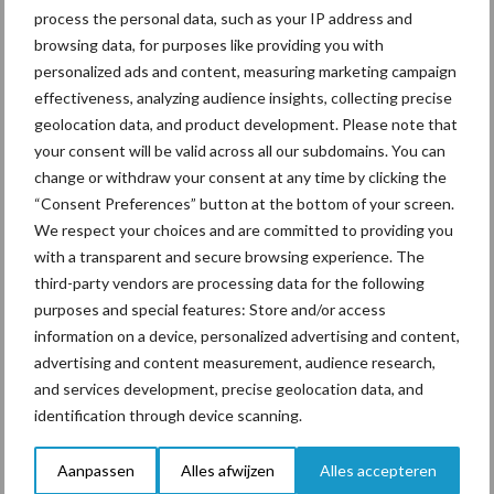
Ligbox &
process the personal data, such as your IP address and
Bedrijfsnieuws
Voerhekken
browsing data, for purposes like providing you with
personalized ads and content, measuring marketing campaign
effectiveness, analyzing audience insights, collecting precise
geolocation data, and product development. Please note that
your consent will be valid across all our subdomains. You can
Toon meer
change or withdraw your consent at any time by clicking the
“Consent Preferences” button at the bottom of your screen.
We respect your choices and are committed to providing you
Primaire
with a transparent and secure browsing experience. The
Recent nieuws
Partner nieuws
third-party vendors are processing data for the following
Sidebar
purposes and special features: Store and/or access
6 aug
ForFarmers ziet volume en
information on a device, personalized advertising and content,
marktaandeel groeien in krimpende
advertising and content measurement, audience research,
Nederlandse markt
and services development, precise geolocation data, and
identification through device scanning.
6 aug
Tien praktische tips voor een
langere levensduur
Aanpassen
Alles afwijzen
Alles accepteren