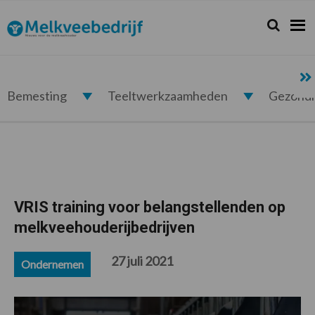
Spring
Door
Spring
Spring
naar
naar
naar
naar
Zoeken...
Zoek
Melkveebedrijf.nl
de
de
de
de
hoofdnavigatie
hoofd
eerste
voettekst
inhoud
sidebar
Bemesting
Teeltwerkzaamheden
Gezond
VRIS training voor belangstellenden op
melkveehouderijbedrijven
27 juli 2021
Ondernemen