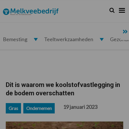
Spring
Door
Spring
Spring
naar
naar
naar
naar
Zoeken...
Zoek
Melkveebedrijf.nl
de
de
de
de
hoofdnavigatie
hoofd
eerste
voettekst
inhoud
sidebar
Bemesting
Teeltwerkzaamheden
Gezond
Dit is waarom we koolstofvastlegging in
de bodem overschatten
19 januari 2023
Gras
Ondernemen