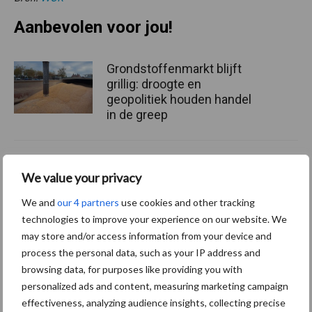
Aanbevolen voor jou!
Grondstoffenmarkt blijft
grillig: droogte en
geopolitiek houden handel
in de greep
De speenhuid: een vaak
We value your privacy
onderschatte risicofactor
voor mastitis
We and
our 4 partners
use cookies and other tracking
technologies to improve your experience on our website. We
may store and/or access information from your device and
ForFarmers ziet volume en
process the personal data, such as your IP address and
marktaandeel groeien in
browsing data, for purposes like providing you with
krimpende Nederlandse
personalized ads and content, measuring marketing campaign
markt
effectiveness, analyzing audience insights, collecting precise