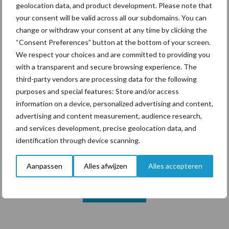
geolocation data, and product development. Please note that
your consent will be valid across all our subdomains. You can
change or withdraw your consent at any time by clicking the
Themapagina's
“Consent Preferences” button at the bottom of your screen.
We respect your choices and are committed to providing you
Diergezondheid
Bemesting
Fokkerij
Melkv
with a transparent and secure browsing experience. The
third-party vendors are processing data for the following
purposes and special features: Store and/or access
information on a device, personalized advertising and content,
advertising and content measurement, audience research,
Ligbox &
Bedrijfsnieuws
and services development, precise geolocation data, and
Voerhekken
identification through device scanning.
Aanpassen
Alles afwijzen
Alles accepteren
Toon meer