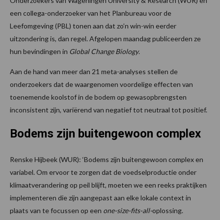
Onderzoekers van Wageningen University & Research (WUR) en
een collega-onderzoeker van het Planbureau voor de
Leefomgeving (PBL) tonen aan dat zo’n win-win eerder
uitzondering is, dan regel. Afgelopen maandag publiceerden ze
hun bevindingen in
Global Change Biology
.
Aan de hand van meer dan 21 meta-analyses stellen de
onderzoekers dat de waargenomen voordelige effecten van
toenemende koolstof in de bodem op gewasopbrengsten
inconsistent zijn, variërend van negatief tot neutraal tot positief.
Bodems zijn buitengewoon complex
Renske Hijbeek (WUR): ‘Bodems zijn buitengewoon complex en
variabel. Om ervoor te zorgen dat de voedselproductie onder
klimaatverandering op peil blijft, moeten we een reeks praktijken
implementeren die zijn aangepast aan elke lokale context in
plaats van te focussen op een
one-size-fits-all-
oplossing.