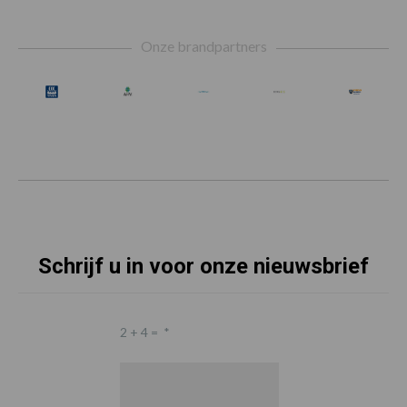
Footer
Onze brandpartners
Schrijf u in voor onze nieuwsbrief
2 + 4 =
*