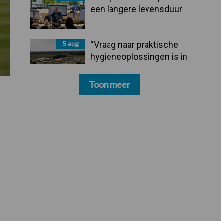
een langere levensduur
5 aug
“Vraag naar praktische
hygieneoplossingen is in
Polen groter dan ooit”
Toon meer