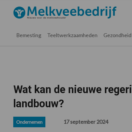
Spring
Door
Spring
Spring
naar
naar
naar
naar
Melkveebedrijf.nl
de
de
de
de
hoofdnavigatie
hoofd
eerste
voettekst
inhoud
sidebar
Bemesting
Teeltwerkzaamheden
Gezondheid
Wat kan de nieuwe regeri
landbouw?
17 september 2024
Ondernemen