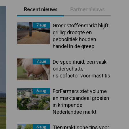
Recent nieuws
Partner nieuws
Primaire
Sidebar
7 aug
Grondstoffenmarkt blijft
grillig: droogte en
geopolitiek houden
handel in de greep
7 aug
De speenhuid: een vaak
onderschatte
risicofactor voor mastitis
6 aug
ForFarmers ziet volume
en marktaandeel groeien
in krimpende
Nederlandse markt
6 aug
Tien praktische tips voor