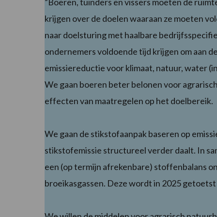
”Boeren, tuinders en vissers moeten de ruimte
krijgen over de doelen waaraan ze moeten vol
naar doelsturing met haalbare bedrijfsspecifi
ondernemers voldoende tijd krijgen om aan de
emissiereductie voor klimaat, natuur, water (inc
We gaan boeren beter belonen voor agrarisch
effecten van maatregelen op het doelbereik.
We gaan de stikstofaanpak baseren op emissie 
stikstofemissie structureel verder daalt. In 
een (op termijn afrekenbare) stoffenbalans ont
broeikasgassen. Deze wordt in 2025 getoetst o
We willen de middelen voor agrarisch natuur