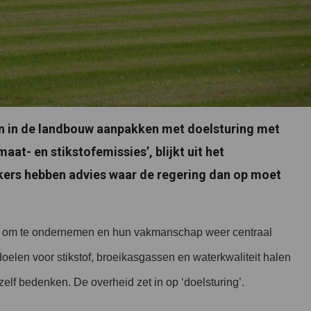
en in de landbouw aanpakken met doelsturing met
aat- en stikstofemissies’, blijkt uit het
rs hebben advies waar de regering dan op moet
en om te ondernemen en hun vakmanschap weer centraal
oelen voor stikstof, broeikasgassen en waterkwaliteit halen
lf bedenken. De overheid zet in op ‘doelsturing’.