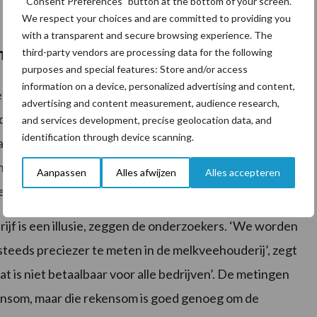
“Consent Preferences” button at the bottom of your screen.
We respect your choices and are committed to providing you
with a transparent and secure browsing experience. The
n
third-party vendors are processing data for the following
purposes and special features: Store and/or access
information on a device, personalized advertising and content,
 met managementmaatregelen en hun vakmanschap (een
advertising and content measurement, audience research,
 de hamvraag daarbij is: hoe checken we dat de boeren
and services development, precise geolocation data, and
identification through device scanning.
arvoor moeten de boeren hun handelingen registreren
oeven. De melkveehouderij heeft al zo’n systeem.
Aanpassen
Alles afwijzen
Alles accepteren
eval met het belonen van een sluitende registratie.’
rijf is een illusie, zeggen de onderzoekers. ‘We worden
 steeds preciezer te meten in de melkveehouderij’, zegt
 is niet betaalbaar voor alle bedrijven’. De metingen
kensom, maar die rekensom is goed genoeg om de