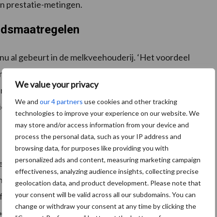
n prestatie-metingen.
eidsmaatregelen
 nu al gebeurt in de melkveehouderij. ‘Het voordeel
 om zelf te bepalen hoe ze het gevraagde resultaat
We value your privacy
derzoek doet naar indicatoren voor duurzame
We and
our 4 partners
use cookies and other tracking
rs dus leren hoe ze de emissies en biodiversiteit
technologies to improve your experience on our website. We
 de keuze te bieden: wil je KPI’s of maatregelen van de
may store and/or access information from your device and
process the personal data, such as your IP address and
browsing data, for purposes like providing you with
personalized ads and content, measuring marketing campaign
verstand wil boeren de keuze bieden. “Je moet er als
effectiveness, analyzing audience insights, collecting precise
winnen hebben met het doorgeven van
geolocation data, and product development. Please note that
your consent will be valid across all our subdomains. You can
fsgegevens gaan we er vanuit dat het bedrijf x
change or withdraw your consent at any time by clicking the
uceert. Als je beter presteert, moet je dat als boer