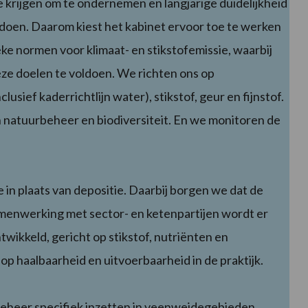
 krijgen om te ondernemen en langjarige duidelijkheid
doen. Daarom kiest het kabinet ervoor toe te werken
eke normen voor klimaat- en stikstofemissie, waarbij
ze doelen te voldoen. We richten ons op
lusief kaderrichtlijn water), stikstof, geur en fijnstof.
 natuurbeheer en biodiversiteit. En we monitoren de
in plaats van depositie. Daarbij borgen we dat de
samenwerking met sector- en ketenpartijen wordt er
wikkeld, gericht op stikstof, nutriënten en
p haalbaarheid en uitvoerbaarheid in de praktijk.
beheer specifiek inzetten in veenweidegebieden,