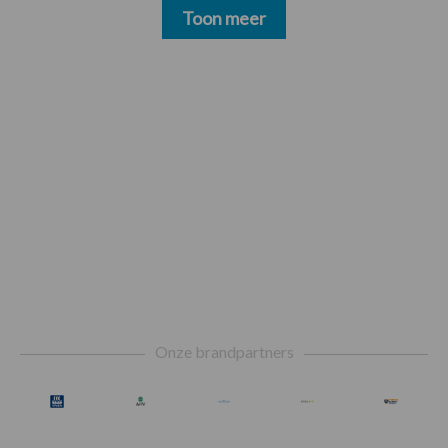
Toon meer
Footer
Onze brandpartners