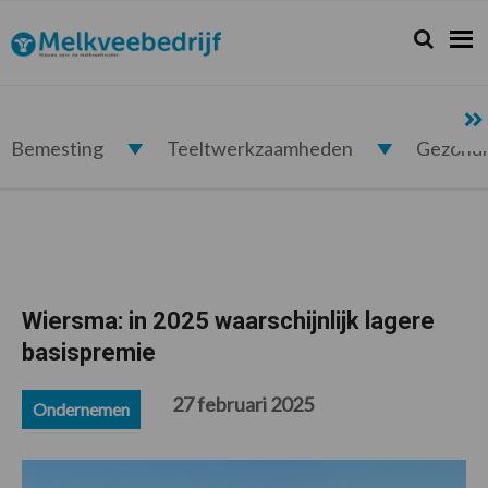
Spring
Door
Spring
Spring
naar
naar
naar
naar
Zoeken...
Zoek
Melkveebedrijf.nl
de
de
de
de
hoofdnavigatie
hoofd
eerste
voettekst
inhoud
sidebar
Bemesting
Teeltwerkzaamheden
Gezond
Wiersma: in 2025 waarschijnlijk lagere
basispremie
27 februari 2025
Ondernemen