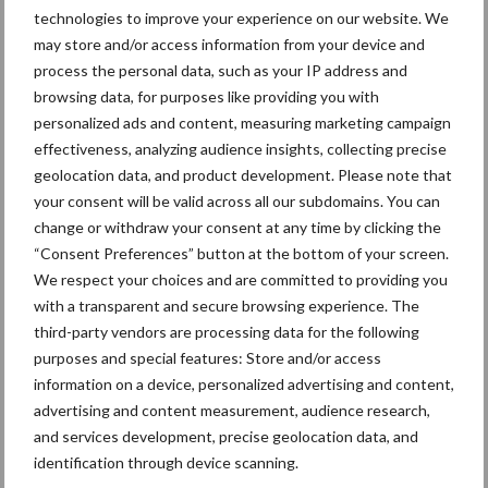
technologies to improve your experience on our website. We
may store and/or access information from your device and
process the personal data, such as your IP address and
browsing data, for purposes like providing you with
Ligbox &
Bedrijfsnieuws
personalized ads and content, measuring marketing campaign
Voerhekken
effectiveness, analyzing audience insights, collecting precise
geolocation data, and product development. Please note that
your consent will be valid across all our subdomains. You can
change or withdraw your consent at any time by clicking the
“Consent Preferences” button at the bottom of your screen.
Toon meer
We respect your choices and are committed to providing you
with a transparent and secure browsing experience. The
third-party vendors are processing data for the following
Primaire
purposes and special features: Store and/or access
Recent nieuws
Partner nieuws
information on a device, personalized advertising and content,
Sidebar
advertising and content measurement, audience research,
6 aug
ForFarmers ziet volume en
and services development, precise geolocation data, and
marktaandeel groeien in krimpende
identification through device scanning.
Nederlandse markt