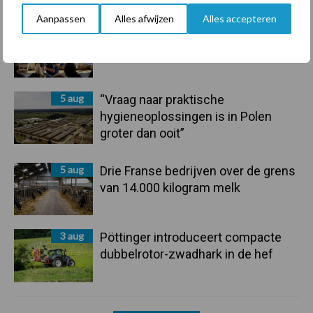
Aanpassen
Alles afwijzen
Alles accepteren
6 aug
Tien praktische tips voor een
langere levensduur
5 aug
“Vraag naar praktische
hygieneoplossingen is in Polen
groter dan ooit”
5 aug
Drie Franse bedrijven over de grens
van 14.000 kilogram melk
3 aug
Pöttinger introduceert compacte
dubbelrotor-zwadhark in de hef