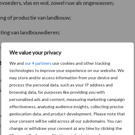
evoeders, vlas en wol, zowel ruw als ongewassen;
ing of productie van landbouw;
nting van landbouwdieren;
 veevoeders van 9% naar 21% wordt verhoogd.
We value your privacy
eringen?
We and
our 4 partners
use cookies and other tracking
technologies to improve your experience on our website. We
may store and/or access information from your device and
deze dieren, ongeacht hun bestemming, wordt het
process the personal data, such as your IP address and
 voor slachtafval en goederen die bedoeld zijn voor
browsing data, for purposes like providing you with
personalized ads and content, measuring marketing campaign
effectiveness, analyzing audience insights, collecting precise
geolocation data, and product development. Please note that
emd voor de slacht, landbouw of opfok, valt vanaf
your consent will be valid across all our subdomains. You can
tafval en voortplantingsgoederen.
change or withdraw your consent at any time by clicking the