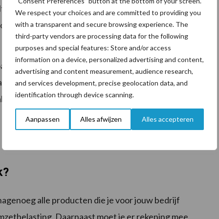
“Consent Preferences” button at the bottom of your screen.
t van groenten en fruit, net als land- en
We respect your choices and are committed to providing you
voor sierteeltproducten, worden vanaf 2025 tegen
with a transparent and secure browsing experience. The
third-party vendors are processing data for the following
purposes and special features: Store and/or access
information on a device, personalized advertising and content,
ls rondhout, vlas, wol, stro en veevoeders vallen ook
advertising and content measurement, audience research,
at bijvoorbeeld (meng)voer voor konijnen, paarden en
and services development, precise geolocation data, and
identification through device scanning.
lt.
Aanpassen
Alles afwijzen
Alles accepteren
k?
 nagenoeg alle producten die je voor jouw bedrijf
zetbelasting. Daarnaast moet je er rekening mee