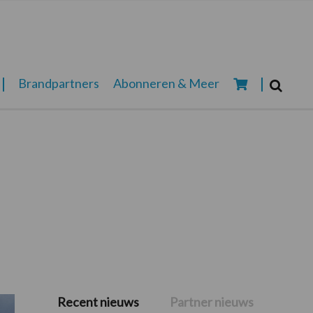
Zoeken...
Brandpartners
Abonneren & Meer
Zoek
Recent nieuws
Partner nieuws
Primaire