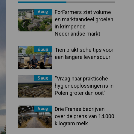
Sidebar
6 aug
ForFarmers ziet volume
en marktaandeel groeien
in krimpende
Nederlandse markt
6 aug
Tien praktische tips voor
een langere levensduur
5 aug
“Vraag naar praktische
hygieneoplossingen is in
Polen groter dan ooit”
5 aug
Drie Franse bedrijven
over de grens van 14.000
kilogram melk