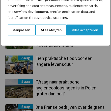
advertising and content measurement, audience research,
and services development, precise geolocation data, and
Primaire
identification through device scanning.
Recent nieuws
Partner nieuws
Sidebar
Aanpassen
Alles afwijzen
Alles accepteren
6 aug
ForFarmers ziet volume en
marktaandeel groeien in krimpende
Nederlandse markt
6 aug
Tien praktische tips voor een
langere levensduur
5 aug
“Vraag naar praktische
hygieneoplossingen is in Polen
groter dan ooit”
5 aug
Drie Franse bedrijven over de grens