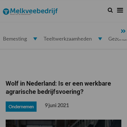
Spring
Door
Spring
Spring
naar
naar
naar
naar
Zoeken...
Zoek
Melkveebedrijf.nl
de
de
de
de
hoofdnavigatie
hoofd
eerste
voettekst
inhoud
sidebar
Bemesting
Teeltwerkzaamheden
Gezond
Wolf in Nederland: Is er een werkbare
agrarische bedrijfsvoering?
9 juni 2021
Ondernemen