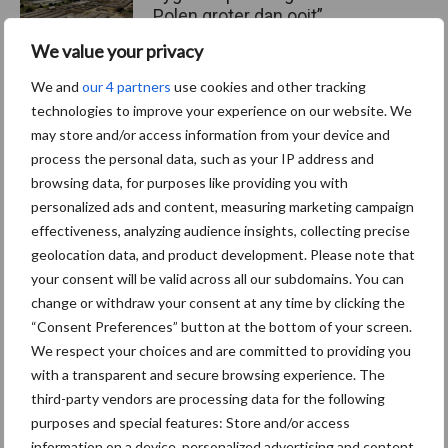
Polen groter dan ooit”
We value your privacy
We and
our 4 partners
use cookies and other tracking
technologies to improve your experience on our website. We
Themapagina's
may store and/or access information from your device and
process the personal data, such as your IP address and
Diergezondheid
Bemesting
Fokkerij
Melkv
browsing data, for purposes like providing you with
personalized ads and content, measuring marketing campaign
effectiveness, analyzing audience insights, collecting precise
geolocation data, and product development. Please note that
your consent will be valid across all our subdomains. You can
Ligbox &
Bedrijfsnieuws
change or withdraw your consent at any time by clicking the
Voerhekken
“Consent Preferences” button at the bottom of your screen.
We respect your choices and are committed to providing you
with a transparent and secure browsing experience. The
third-party vendors are processing data for the following
purposes and special features: Store and/or access
Toon meer
information on a device, personalized advertising and content,