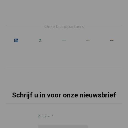
Footer
Onze brandpartners
Schrijf u in voor onze nieuwsbrief
2 + 2 =
*