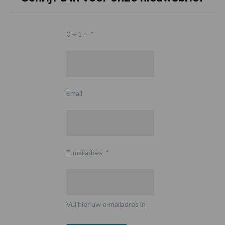
0 + 1 =
*
Email
E-mailadres
*
Vul hier uw e-mailadres in