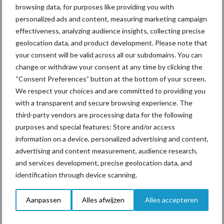
browsing data, for purposes like providing you with
personalized ads and content, measuring marketing campaign
effectiveness, analyzing audience insights, collecting precise
ForFarmers ziet volume en
geolocation data, and product development. Please note that
marktaandeel groeien in
krimpende Nederlandse
your consent will be valid across all our subdomains. You can
markt
change or withdraw your consent at any time by clicking the
“Consent Preferences” button at the bottom of your screen.
We respect your choices and are committed to providing you
with a transparent and secure browsing experience. The
Themapagina's
third-party vendors are processing data for the following
purposes and special features: Store and/or access
Diergezondheid
Bemesting
Fokkerij
Melkv
information on a device, personalized advertising and content,
advertising and content measurement, audience research,
and services development, precise geolocation data, and
identification through device scanning.
Ligbox &
Bedrijfsnieuws
Aanpassen
Alles afwijzen
Alles accepteren
Voerhekken