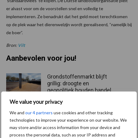
‘standaardvlees’ te kopen. De Duitse landbouworganisatie pleit
er alvast voor om de voorstellen snel en volledig te
implementeren. Ze benadrukt dat het geld moet terechtkomen
op de plek waar het dierenwelzijn wordt gerealiseerd, “namelijk bij
de boer”.
Bron:
Vilt
Aanbevolen voor jou!
Grondstoffenmarkt blijft
grillig: droogte en
geopolitiek houden handel
in de greep
We value your privacy
We and
our 4 partners
use cookies and other tracking
De speenhuid: een vaak
technologies to improve your experience on our website. We
onderschatte risicofactor
may store and/or access information from your device and
voor mastitis
process the personal data, such as your IP address and