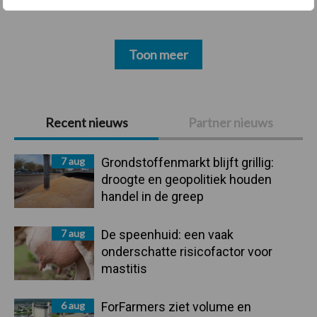
Toon meer
Primaire
Recent nieuws
Partner nieuws
Sidebar
7 aug
Grondstoffenmarkt blijft grillig:
droogte en geopolitiek houden
handel in de greep
7 aug
De speenhuid: een vaak
onderschatte risicofactor voor
mastitis
6 aug
ForFarmers ziet volume en