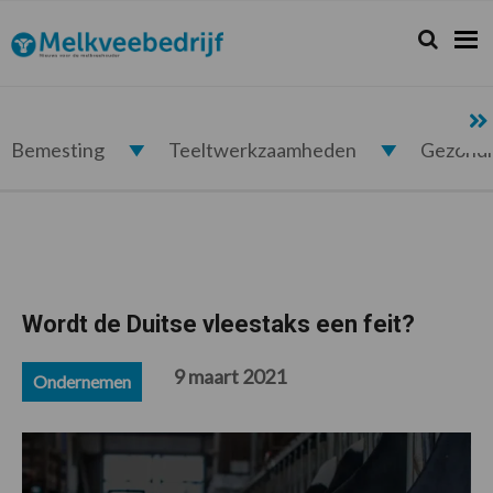
Spring
Door
Spring
Spring
naar
naar
naar
naar
Zoeken...
Zoek
Melkveebedrijf.nl
de
de
de
de
hoofdnavigatie
hoofd
eerste
voettekst
inhoud
sidebar
Bemesting
Teeltwerkzaamheden
Gezond
Wordt de Duitse vleestaks een feit?
9 maart 2021
Ondernemen