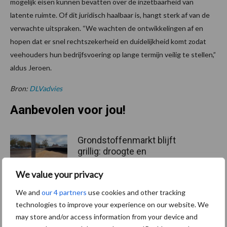
mogelijk eisen kunnen bevatten over de inzetbaarheid van
latente ruimte. Of dit juridisch haalbaar is, hangt sterk af van de
verwachte uitspraken. “We wachten de ontwikkelingen af en
hopen dat er snel rechtszekerheid en duidelijkheid komt zodat
veehouders hun bedrijfsvoering op lange termijn veilig te stellen,”
aldus Jeroen.
Bron:
DLVadvies
Aanbevolen voor jou!
Grondstoffenmarkt blijft
grillig: droogte en
geopolitiek houden handel
in de greep
We value your privacy
We and
our 4 partners
use cookies and other tracking
technologies to improve your experience on our website. We
De speenhuid: een vaak
may store and/or access information from your device and
onderschatte risicofactor