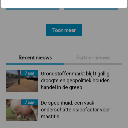
Toon meer
Primaire
Recent nieuws
Partner nieuws
Sidebar
7 aug
Grondstoffenmarkt blijft grillig:
droogte en geopolitiek houden
handel in de greep
7 aug
De speenhuid: een vaak
onderschatte risicofactor voor
mastitis