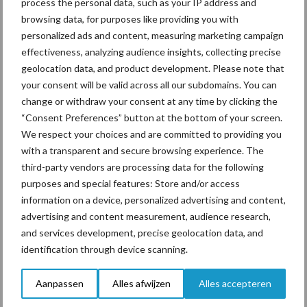
process the personal data, such as your IP address and
voor mastitis
browsing data, for purposes like providing you with
personalized ads and content, measuring marketing campaign
effectiveness, analyzing audience insights, collecting precise
ForFarmers ziet volume en
geolocation data, and product development. Please note that
marktaandeel groeien in
your consent will be valid across all our subdomains. You can
krimpende Nederlandse
change or withdraw your consent at any time by clicking the
markt
“Consent Preferences” button at the bottom of your screen.
We respect your choices and are committed to providing you
with a transparent and secure browsing experience. The
third-party vendors are processing data for the following
Themapagina's
purposes and special features: Store and/or access
information on a device, personalized advertising and content,
Diergezondheid
Bemesting
Fokkerij
Melkv
advertising and content measurement, audience research,
and services development, precise geolocation data, and
identification through device scanning.
Ligbox &
Aanpassen
Alles afwijzen
Alles accepteren
Bedrijfsnieuws
Voerhekken