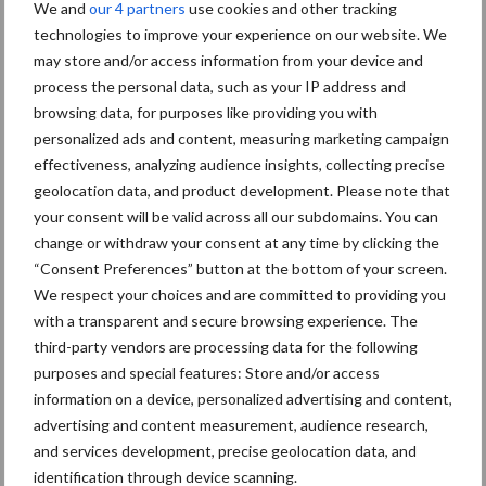
We and
our 4 partners
use cookies and other tracking
Diergezondheid
Bemesting
Fokkerij
Melkv
technologies to improve your experience on our website. We
may store and/or access information from your device and
process the personal data, such as your IP address and
browsing data, for purposes like providing you with
Ligbox &
personalized ads and content, measuring marketing campaign
Bedrijfsnieuws
Voerhekken
effectiveness, analyzing audience insights, collecting precise
geolocation data, and product development. Please note that
your consent will be valid across all our subdomains. You can
change or withdraw your consent at any time by clicking the
“Consent Preferences” button at the bottom of your screen.
Toon meer
We respect your choices and are committed to providing you
with a transparent and secure browsing experience. The
third-party vendors are processing data for the following
Primaire
purposes and special features: Store and/or access
Recent nieuws
Partner nieuws
information on a device, personalized advertising and content,
Sidebar
advertising and content measurement, audience research,
7 aug
Grondstoffenmarkt blijft grillig:
and services development, precise geolocation data, and
droogte en geopolitiek houden
identification through device scanning.