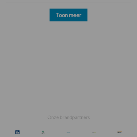
Toon meer
Footer
Onze brandpartners