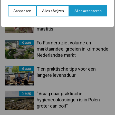
handel in de greep
Aanpassen
Alles afwijzen
Alles accepteren
7 aug
De speenhuid: een vaak
onderschatte risicofactor voor
mastitis
6 aug
ForFarmers ziet volume en
marktaandeel groeien in krimpende
Nederlandse markt
6 aug
Tien praktische tips voor een
langere levensduur
5 aug
“Vraag naar praktische
hygieneoplossingen is in Polen
groter dan ooit”