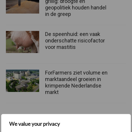
grillig: droogte en
geopolitiek houden handel
in de greep
De speenhuid: een vaak
onderschatte risicofactor
voor mastitis
ForFarmers ziet volume en
marktaandeel groeien in
krimpende Nederlandse
markt
Themapagina's
We value your privacy