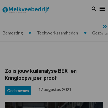
Spring
Door
Spring
Spring
naar
naar
naar
naar
Zoeken...
Zoek
Melkveebedrijf.nl
de
de
de
de
hoofdnavigatie
hoofd
eerste
voettekst
inhoud
sidebar
Bemesting
Teeltwerkzaamheden
Gezond
Zo is jouw kuilanalyse BEX- en
Kringloopwijzer-proof
17 augustus 2021
Ondernemen